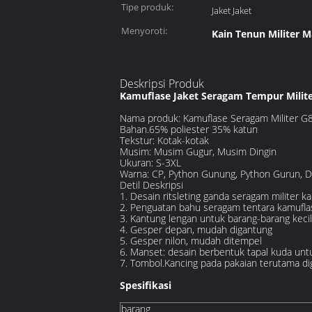
Tipe produk:
Jaket Jaket
Menyoroti:
Kain Tenun Militer 
Deskripsi Produk
Kamuflase Jaket Seragam Tempur Milite
Nama produk: Kamuflase Seragam Militer G
Bahan.65% poliester 35% katun
Tekstur: Kotak-kotak
Musim: Musim Gugur, Musim Dingin
Ukuran: S-3XL
Warna: CP, Python Gunung, Python Gurun, Di
Detil Deskripsi
1. Desain ritsleting ganda seragam militer 
2. Penguatan bahu seragam tentara kamufla
3. Kantung lengan untuk barang-barang kecil
4. Gesper depan, mudah digantung
5. Gesper nilon, mudah ditempel
6. Manset: desain berbentuk tapal kuda untu
7. Tombol.Kancing pada pakaian terutama 
Spesifikasi
barang