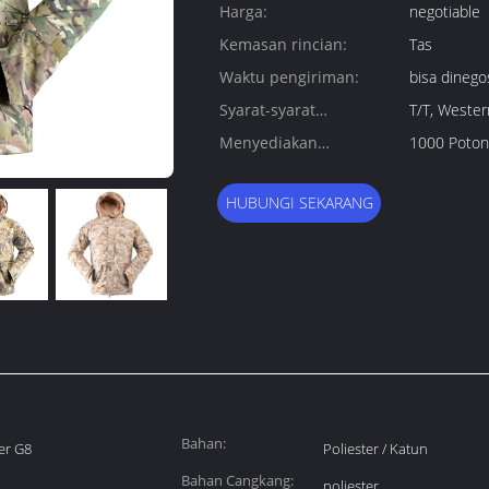
Harga:
negotiable
Kemasan rincian:
Tas
Waktu pengiriman:
bisa dinego
Syarat-syarat
T/T, Wester
pembayaran:
Menyediakan
1000 Poton
kemampuan:
HUBUNGI SEKARANG
Bahan:
er G8
Poliester / Katun
Bahan Cangkang:
poliester