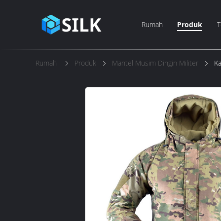
Rumah
Produk
T
Rumah
Produk
Mantel Musim Dingin Militer
Ka