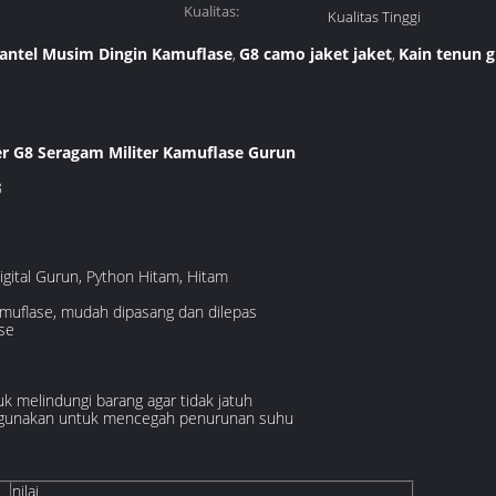
Kualitas:
Kualitas Tinggi
Mantel Musim Dingin Kamuflase
G8 camo jaket jaket
Kain tenun 
,
,
r G8 Seragam Militer Kamuflase Gurun
8
gital Gurun, Python Hitam, Hitam
kamuflase, mudah dipasang dan dilepas
se
k melindungi barang agar tidak jatuh
digunakan untuk mencegah penurunan suhu
nilai