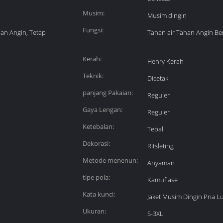
Musim:
Musim dingin
Fungsi:
han Angin, Tetap
Tahan air Tahan Angin B
Kerah:
Henry Kerah
Teknik:
Dicetak
panjang Pakaian:
Reguler
Gaya Lengan:
Reguler
Ketebalan:
Tebal
Dekorasi:
Ritsleting
Metode menenun:
Anyaman
tipe pola:
Kamuflase
Kata kunci:
Jaket Musim Dingin Pria 
Ukuran:
S-3XL