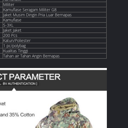
Militer
Kamuflase Seragam Militer G8
Jaket Musim Dingin Pria Luar Bernapas
Kamuflase
S-3XL
Jaket Jaket
200 Pcs
Katun/Poliester
1 pc/polybag
Kualitas Tinggi
Tahan air Tahan Angin Bernapas