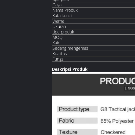
Gaya
Nama Produk
Kata kunci
Warna
Ukuran
tipe produk
MOQ
Kain
Sedang mengemas
Kualitas
Fungsi
Deskripsi Produk