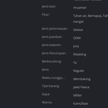
Jenis kain:
Anyaman
Fitur:
Tahan air, Bernapas, Ta
Hangat
Jenis pemrosesan:
Selesai
Jenis pasokan:
ODM
Jenis kelamin:
pria
Jenis Penutupan:
Ritsleting
Berkerudung:
Ya
Jenis:
Reguler
Waktu tunggu
Mendukung
pesanan sampel 7
Tipe barang:
Jaket Fleece
hari:
Gaya:
Militer
Warna:
Kamuflase