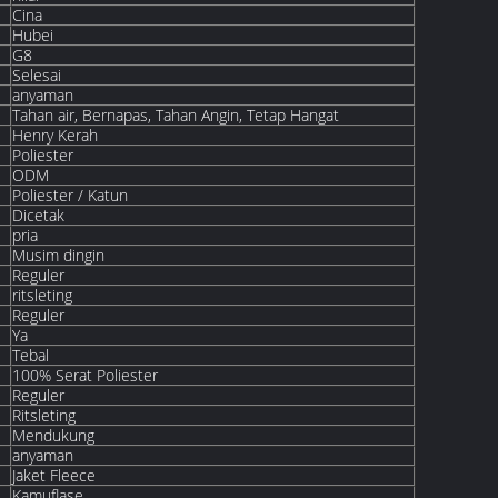
Cina
Hubei
G8
Selesai
anyaman
Tahan air, Bernapas, Tahan Angin, Tetap Hangat
Henry Kerah
Poliester
ODM
Poliester / Katun
Dicetak
pria
Musim dingin
Reguler
ritsleting
Reguler
Ya
Tebal
100% Serat Poliester
Reguler
Ritsleting
Mendukung
anyaman
Jaket Fleece
Kamuflase