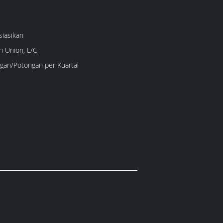
siasikan
n Union, L/C
gan/Potongan per Kuartal