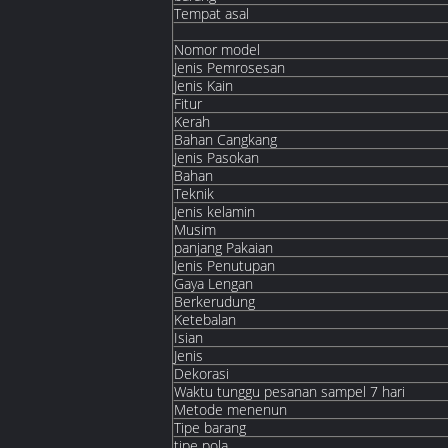
Tempat asal
Nomor model
Jenis Pemrosesan
Jenis Kain
Fitur
Kerah
Bahan Cangkang
Jenis Pasokan
Bahan
Teknik
Jenis kelamin
Musim
panjang Pakaian
Jenis Penutupan
Gaya Lengan
Berkerudung
Ketebalan
Isian
Jenis
Dekorasi
Waktu tunggu pesanan sampel 7 hari
Metode menenun
Tipe barang
tipe pola