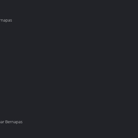
ernapas
Luar Bernapas