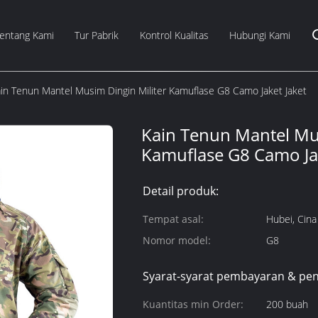
entang Kami
Tur Pabrik
Kontrol Kualitas
Hubungi Kami
in Tenun Mantel Musim Dingin Militer Kamuflase G8 Camo Jaket Jaket
Kain Tenun Mantel Mus
Kamuflase G8 Camo Jak
Detail produk:
Tempat asal:
Hubei, Cina
Nomor model:
G8
Syarat-syarat pembayaran & pen
Kuantitas min Order:
200 buah