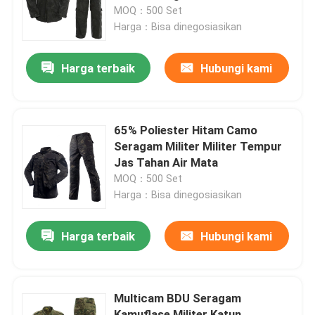
MOQ：500 Set
Harga：Bisa dinegosiasikan
Tur Pabrik
Harga terbaik
Hubungi kami
Kontrol kualitas
Hubungi kami
65% Poliester Hitam Camo
Seragam Militer Militer Tempur
Jas Tahan Air Mata
Permintaan Penawaran
MOQ：500 Set
Harga：Bisa dinegosiasikan
Seragam Tempur Militer
Harga terbaik
Hubungi kami
Seragam Kamuflase Militer
Multicam BDU Seragam
Armor Balistik Militer
Kamuflase Militer Katun