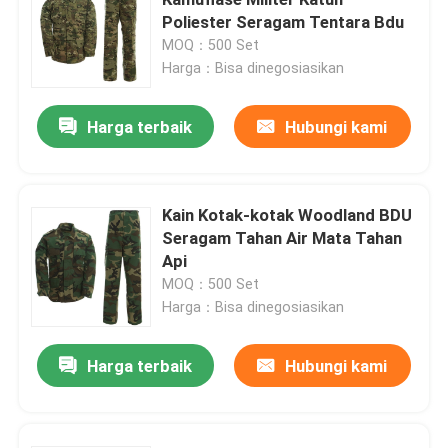
Poliester Seragam Tentara Bdu
MOQ：500 Set
Kemeja Taktis Militer
Harga：Bisa dinegosiasikan
Mantel Musim Dingin Militer
Harga terbaik
Hubungi kami
Ransel Taktis Militer
Kain Kotak-kotak Woodland BDU
Seragam Tahan Air Mata Tahan
Rompi Taktis Militer
Api
MOQ：500 Set
Sepatu Bot Kulit Militer
Harga：Bisa dinegosiasikan
Harga terbaik
Hubungi kami
Sepatu Gaun Militer
Perlengkapan Berkemah Militer