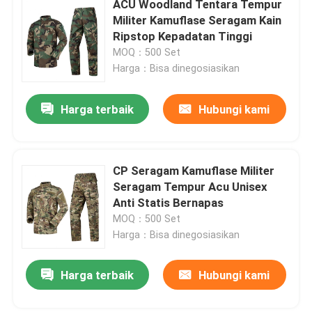
ACU Woodland Tentara Tempur
Militer Kamuflase Seragam Kain
Perlengkapan Berburu Luar Ruangan
Ripstop Kepadatan Tinggi
MOQ：500 Set
Harga：Bisa dinegosiasikan
Perlengkapan Memancing Luar Ruangan
Harga terbaik
Hubungi kami
Sarung Tangan Berkuda Tahan Air
Pakaian Keselamatan Reflektif
CP Seragam Kamuflase Militer
Seragam Tempur Acu Unisex
Anti Statis Bernapas
Model Militer Modern
MOQ：500 Set
Harga：Bisa dinegosiasikan
Seragam Militer Kustom
Harga terbaik
Hubungi kami