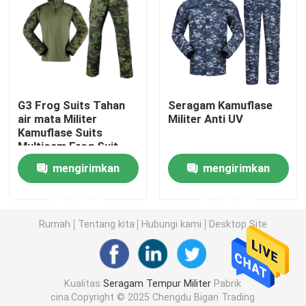
Rompi Taktis Militer
Sepatu Bot Kulit Militer
G3 Frog Suits Tahan
Seragam Kamuflase
air mata Militer
Militer Anti UV
Sepatu Gaun Militer
Kamuflase Suits
Multicam Frog Suit
Bernapas
Perlengkapan Berkemah Militer
mengirimkan
mengirimkan
permintaan
permintaan
Perlengkapan Berburu Luar Ruangan
Rumah
Tentang kita
Hubungi kami
Desktop Site
Perlengkapan Memancing Luar Ruangan
Kualitas
Seragam Tempur Militer
Pabrik
Sarung Tangan Berkuda Tahan Air
cina.Copyright © 2025 Chengdu Bigan Trading