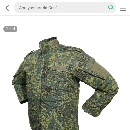
2
/
4