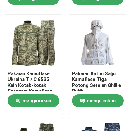
Kelembaban
permintaan
permintaan
Produk
Seragam Tempur Militer
Seragam Kamuflase Militer
Armor Balistik Militer
Pakaian Kamuflase
Pakaian Katun Salju
Ukraina T / C 6535
Kamuflase Tiga
Kain Kotak-kotak
Potong Setelan Ghillie
Kemeja Taktis Militer
Seragam Kamuflase
Putih
Militer Disesuaikan
mengirimkan
mengirimkan
Mantel Musim Dingin Militer
permintaan
permintaan
Ransel Taktis Militer