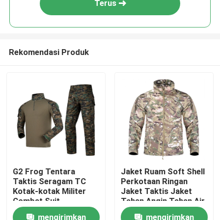
Terus
Rekomendasi Produk
Rumah
G2 Frog Tentara
Jaket Ruam Soft Shell
Taktis Seragam TC
Perkotaan Ringan
Tentang kita
Kotak-kotak Militer
Jaket Taktis Jaket
Combat Suit
Tahan Angin Tahan Air
Penyerapan
mengirimkan
mengirimkan
Kontak