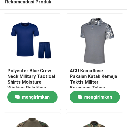
Rekomendasi Produk
Polyester Blue Crew
ACU Kamuflase
Neck Military Tactical
Pakaian Katak Kemeja
Shirts Moisture
Taktis Militer
Wicking Pelatihan
Bernapas Tahan
Rumah
Fisik
Abrasi
mengirimkan
mengirimkan
Produk
permintaan
permintaan
Tentang kami