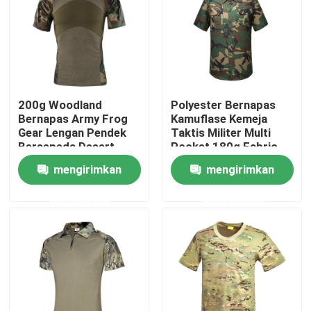
Tur Pabrik
Kontrol kualitas
200g Woodland
Polyester Bernapas
Bernapas Army Frog
Kamuflase Kemeja
Hubungi kami
Gear Lengan Pendek
Taktis Militer Multi
Bersepeda Desert
Pocket 180g Fabric
Frog Suit
mengirimkan
mengirimkan
Permintaan Penawaran
permintaan
permintaan
Seragam Tempur Militer
Seragam Kamuflase Militer
Armor Balistik Militer