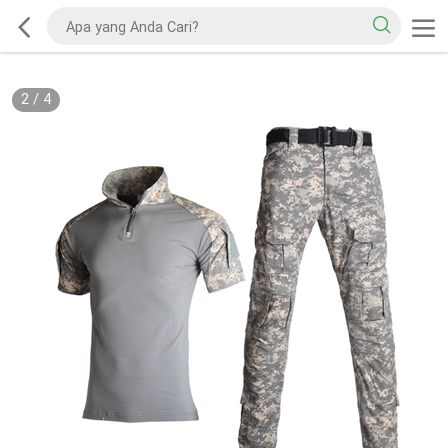
2
/
4