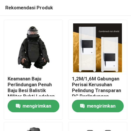
Rekomendasi Produk
Keamanan Baju
1,2M/1,6M Gabungan
Perlindungan Penuh
Perisai Kerusuhan
Baju Besi Balistik
Pelindung Transparan
Rumah
Militer Bukti Ledakan
PC Perlindungan
Diperpanjang
mengirimkan
mengirimkan
Produk
permintaan
permintaan
Tentang kami