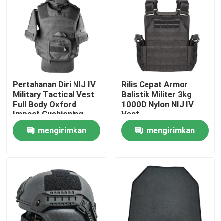
Tur Pabrik
Kontrol kualitas
Pertahanan Diri NIJ IV
Rilis Cepat Armor
Hubungi kami
Military Tactical Vest
Balistik Militer 3kg
Full Body Oxford
1000D Nylon NIJ IV
Impact Cushioning
Vest
Permintaan Penawaran
mengirimkan
mengirimkan
permintaan
permintaan
Seragam Tempur Militer
Seragam Kamuflase Militer
Armor Balistik Militer