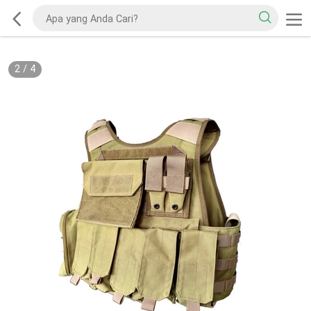
2
/
4