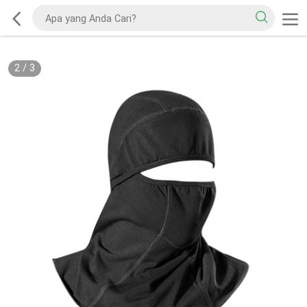
2
/
3