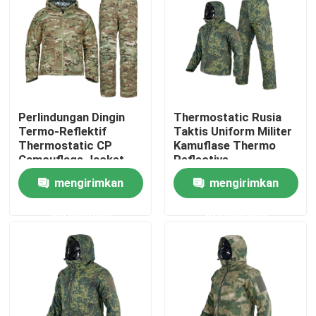
Perlindungan Dingin
Thermostatic Rusia
Termo-Reflektif
Taktis Uniform Militer
Thermostatic CP
Kamuflase Thermo
Camouflage Jacket
Reflective
mengirimkan
mengirimkan
permintaan
permintaan
Rumah
Produk
Tentang kami