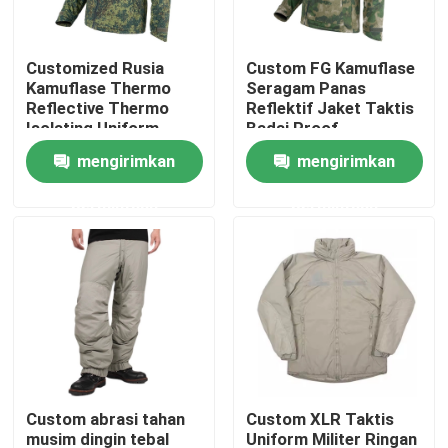
Tur Pabrik
Customized Rusia
Custom FG Kamuflase
Kamuflase Thermo
Seragam Panas
Reflective Thermo
Reflektif Jaket Taktis
Kontrol kualitas
Isolating Uniform
Badai Proof
Angkatan Darat
mengirimkan
mengirimkan
Hubungi kami
permintaan
permintaan
Permintaan Penawaran
Seragam Tempur Militer
Seragam Kamuflase Militer
Custom abrasi tahan
Custom XLR Taktis
Armor Balistik Militer
musim dingin tebal
Uniform Militer Ringan