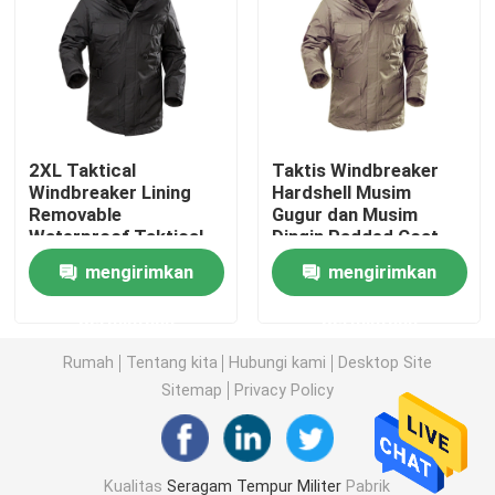
Kemeja Taktis Militer
Mantel Musim Dingin Militer
2XL Taktical
Taktis Windbreaker
Windbreaker Lining
Hardshell Musim
Ransel Taktis Militer
Removable
Gugur dan Musim
Waterproof Taktical
Dingin Padded Coat
Fleece Jacket
Waterproof
Rompi Taktis Militer
mengirimkan
mengirimkan
Detachable
permintaan
permintaan
Sepatu Bot Kulit Militer
Rumah
Tentang kita
Hubungi kami
Desktop Site
Sitemap
Privacy Policy
Sepatu Gaun Militer
Perlengkapan Berkemah Militer
Kualitas
Seragam Tempur Militer
Pabrik