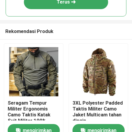
Terus
Rekomendasi Produk
Rumah
Seragam Tempur
3XL Polyester Padded
Militer Ergonomis
Taktis Militer Camo
Produk
Camo Taktis Katak
Jaket Multicam tahan
Suit Militer 100%
dingin
Polyester Tubuh
mengirimkan
mengirimkan
Tentang kami