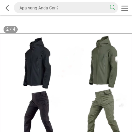
2
/
4