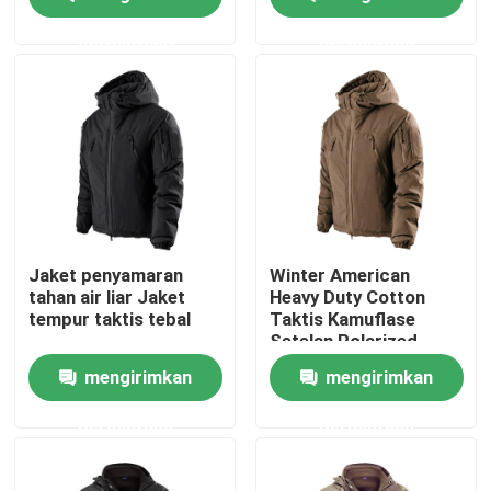
permintaan
permintaan
Tur Pabrik
Kontrol kualitas
Hubungi kami
Permintaan Penawaran
Jaket penyamaran
Winter American
tahan air liar Jaket
Heavy Duty Cotton
tempur taktis tebal
Taktis Kamuflase
Seragam Tempur Militer
Setelan Polarized
Cuaca Dingin Jaket
mengirimkan
mengirimkan
Seragam Kamuflase Militer
permintaan
permintaan
Armor Balistik Militer