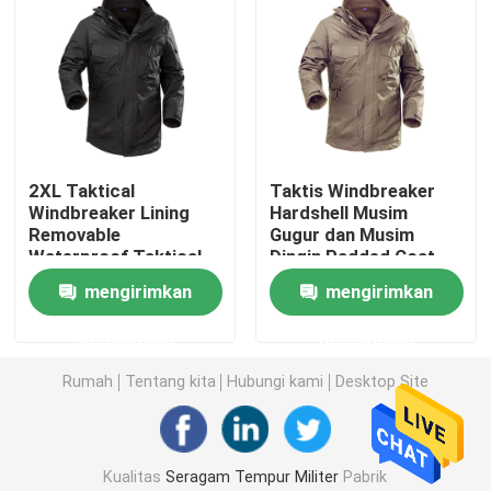
Rompi Taktis Militer
Sepatu Bot Kulit Militer
2XL Taktical
Taktis Windbreaker
Sepatu Gaun Militer
Windbreaker Lining
Hardshell Musim
Removable
Gugur dan Musim
Waterproof Taktical
Dingin Padded Coat
Perlengkapan Berkemah Militer
Fleece Jacket
Waterproof
mengirimkan
mengirimkan
Detachable
Perlengkapan Berburu Luar Ruangan
permintaan
permintaan
Rumah
Tentang kita
Hubungi kami
Desktop Site
Perlengkapan Memancing Luar Ruangan
Sarung Tangan Berkuda Tahan Air
Kualitas
Seragam Tempur Militer
Pabrik