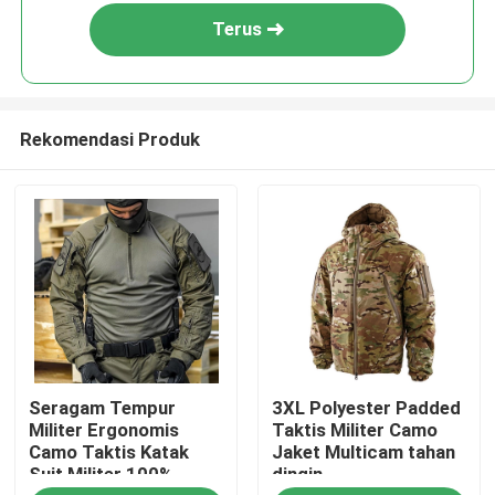
Terus
Rekomendasi Produk
Rumah
Seragam Tempur
3XL Polyester Padded
Tentang kita
Militer Ergonomis
Taktis Militer Camo
Camo Taktis Katak
Jaket Multicam tahan
Suit Militer 100%
dingin
Kontak