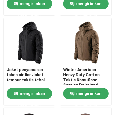
Polyester Tubuh
mengirimkan
mengirimkan
permintaan
permintaan
Produk
Seragam Tempur Militer
Seragam Kamuflase Militer
Armor Balistik Militer
Jaket penyamaran
Winter American
tahan air liar Jaket
Heavy Duty Cotton
Kemeja Taktis Militer
tempur taktis tebal
Taktis Kamuflase
Setelan Polarized
Cuaca Dingin Jaket
mengirimkan
mengirimkan
Mantel Musim Dingin Militer
permintaan
permintaan
Ransel Taktis Militer