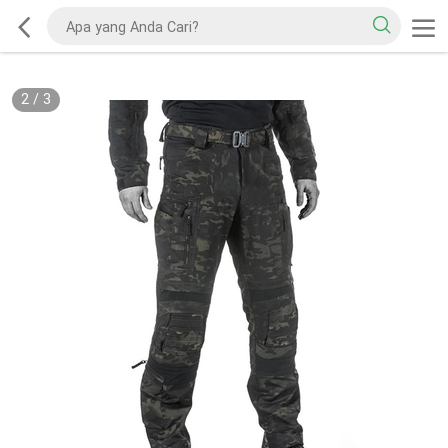
2
/
3