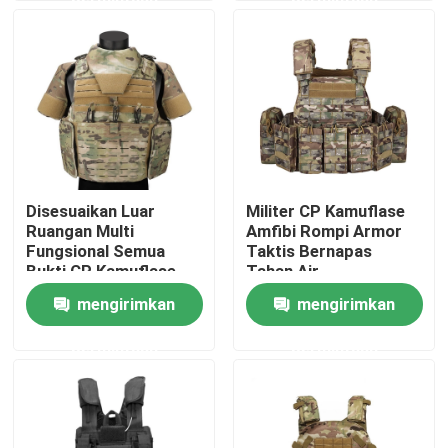
Tur Pabrik
Kontrol kualitas
Hubungi kami
Disesuaikan Luar
Militer CP Kamuflase
Ruangan Multi
Amfibi Rompi Armor
Permintaan Penawaran
Fungsional Semua
Taktis Bernapas
Bukti CP Kamuflase
Tahan Air
Rompi Antipeluru
mengirimkan
mengirimkan
Seragam Tempur Militer
permintaan
permintaan
Seragam Kamuflase Militer
Armor Balistik Militer