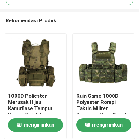
Rekomendasi Produk
1000D Poliester
Ruin Camo 1000D
Rumah
Merusak Hijau
Polyester Rompi
Kamuflase Tempur
Taktis Militer
Rompi Peralatan
Pinggang Yang Dapat
Produk
Militer
Disesuaikan tahan aus
mengirimkan
mengirimkan
Tentang kami
permintaan
permintaan