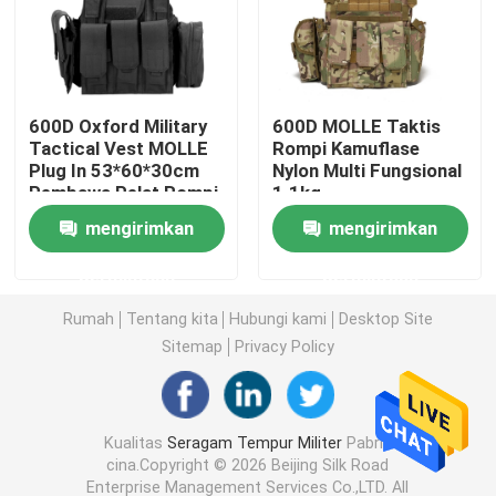
Kemeja Taktis Militer
600D Oxford Military
600D MOLLE Taktis
Mantel Musim Dingin Militer
Tactical Vest MOLLE
Rompi Kamuflase
Plug In 53*60*30cm
Nylon Multi Fungsional
Pembawa Pelat Rompi
1.1kg
Ransel Taktis Militer
Taktis
mengirimkan
mengirimkan
Rompi Taktis Militer
permintaan
permintaan
Rumah
Tentang kita
Hubungi kami
Desktop Site
Sepatu Bot Kulit Militer
Sitemap
Privacy Policy
Sepatu Gaun Militer
Kualitas
Seragam Tempur Militer
Pabrik
cina.Copyright © 2026 Beijing Silk Road
Perlengkapan Berkemah Militer
Enterprise Management Services Co.,LTD. All