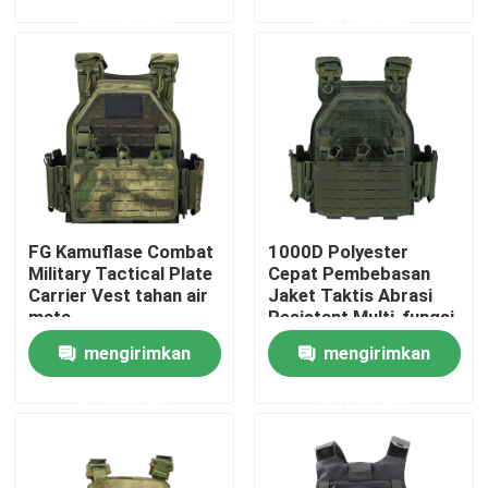
permintaan
permintaan
Produk
Seragam Tempur Militer
Seragam Kamuflase Militer
FG Kamuflase Combat
1000D Polyester
Armor Balistik Militer
Military Tactical Plate
Cepat Pembebasan
Carrier Vest tahan air
Jaket Taktis Abrasi
mata
Resistant Multi-fungsi
Kemeja Taktis Militer
Field Vest
mengirimkan
mengirimkan
permintaan
permintaan
Mantel Musim Dingin Militer
Ransel Taktis Militer