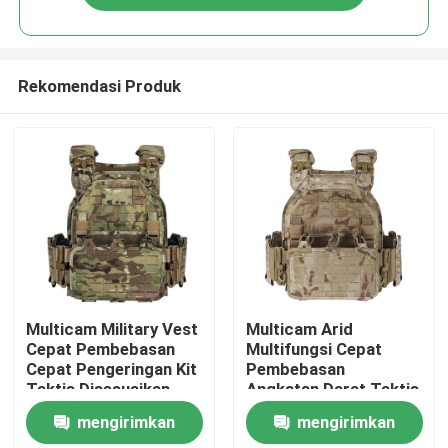
Rekomendasi Produk
Rumah
Multicam Military Vest
Multicam Arid
Cepat Pembebasan
Multifungsi Cepat
Cepat Pengeringan Kit
Pembebasan
Tentang kita
Taktis Disesuaikan
Angkatan Darat Taktis
Molle Vest
mengirimkan
mengirimkan
Kontak