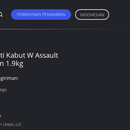
PERMINTAAN PENAWARAN
INDONESIAN
nti Kabut W Assault
n 1.9kg
giriman:
Nego
a
n Union, L/C