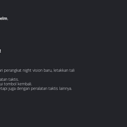
Helm
,
t
ri perangkat night vision baru, letakkan tali
tan taktis.
ui tombol kembali.
i juga dengan peralatan taktis lainnya.