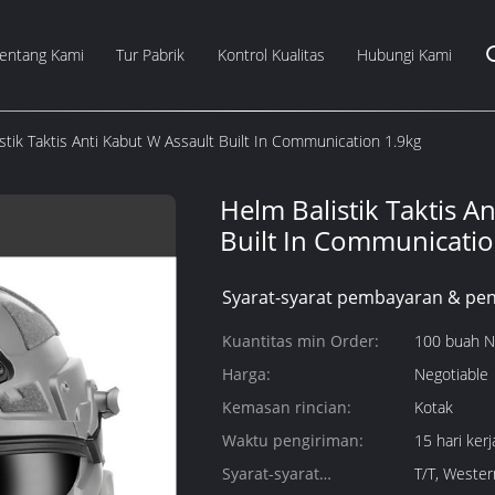
entang Kami
Tur Pabrik
Kontrol Kualitas
Hubungi Kami
stik Taktis Anti Kabut W Assault Built In Communication 1.9kg
Helm Balistik Taktis A
Built In Communicatio
Syarat-syarat pembayaran & pen
Kuantitas min Order:
100 buah 
Harga:
Negotiable
Kemasan rincian:
Kotak
Waktu pengiriman:
15 hari kerj
Syarat-syarat
T/T, Wester