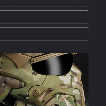
ikrofon *1, garis keluar bawah *1, lensa bening pengganti