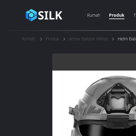
Rumah
Produk
T
Rumah
Produk
Armor Balistik Militer
Helm Bali