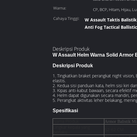
Warna:
CP, BCP, Hitam, Hijau, L
Cahaya Tinggi:
W Assault Taktis Balisti
Anti Fog Tactical Ballist
Deskripsi Produk
W Assault Helm Warna Solid Armor Ba
Deskripsi Produk
1. Tingkatkan braket perangkat night vision, b
elastis.
2. Kedua sisi panduan kata, helm sisi kiri 
3. Kipas anti-kabut bawaan, secara efektif 
4. Helm dapat digunakan secara mandiri, pe
5. Perangkat aktivitas leher belakang, meni
Spesifikasi
Nama Produk
Armor Balistik Mil
Lingkar kepala yang
52-62 CM
berlaku