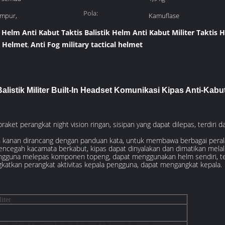
Pola:
umpur,
Kamuflase
k Helm Anti Kabut Taktis Balistik Helm Anti Kabut Militer Taktis 
ic Helmet
Anti Fog military tactical helmet
,
listik Militer Built-In Headset Komunikasi Kipas Anti-Kabu
raket perangkat night vision ringan, sisipan yang dapat dilepas, terdiri da
dan kanan dirancang dengan panduan kata, untuk membawa berbagai perala
mencegah kacamata berkabut, kipas dapat dinyalakan dan dimatikan melal
ngguna melepas komponen topeng, dapat menggunakan helm sendiri, tetap
ngkatkan perangkat aktivitas kepala pengguna, dapat mengangkat kepala.
iter