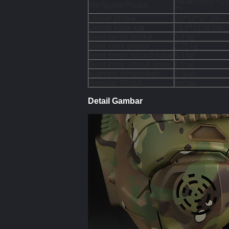
Badan helm *1, m
Konfigurasi Produk
*1
Ukuran produk
26*32*27 cm
Ukuran kotak luar
75.5*33.36 cm
Berat bersih produk
1,9 kg
Berat kotor produk
2,75 kg
Berat bersih seluruh kotak
5,5 kg
Berat kotor seluruh kotak
6,5 kg
Kuantitas pengepakan:
2 buah
Kemasan Produk
Kemas
Detail Gambar