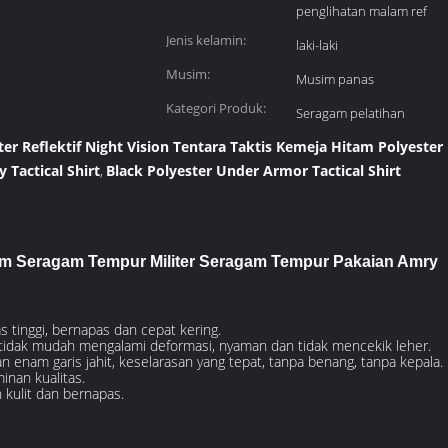
penglihatan malam ref
Jenis kelamin:
laki-laki
Musim:
Musim panas
Kategori Produk:
Seragam pelatihan
liter Reflektif Night Vision Tentara Taktis Kemeja Hitam Polyest
 Tactical Shirt
Black Polyester Under Armor Tactical Shirt
,
am Seragam Tempur Militer Seragam Tempur Pakaian Amry
as tinggi, bernapas dan cepat kering.
a, tidak mudah mengalami deformasi, nyaman dan tidak mencekik leher.
 enam garis jahit, keselarasan yang tepat, tanpa benang, tanpa kepala.
minan kualitas.
 kulit dan bernapas.