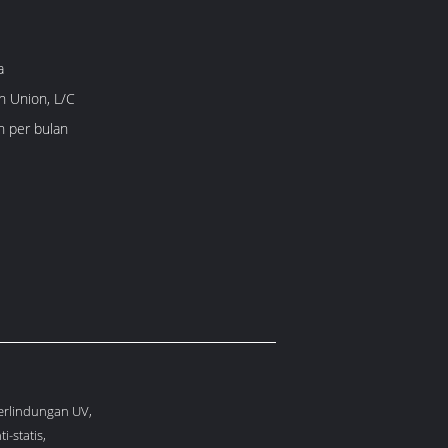
a
n Union, L/C
h per bulan
perlindungan UV,
i-statis,