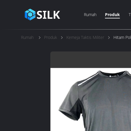
Rumah
Produk
T
Rumah
Produk
Kemeja Taktis Militer
Hitam Poly