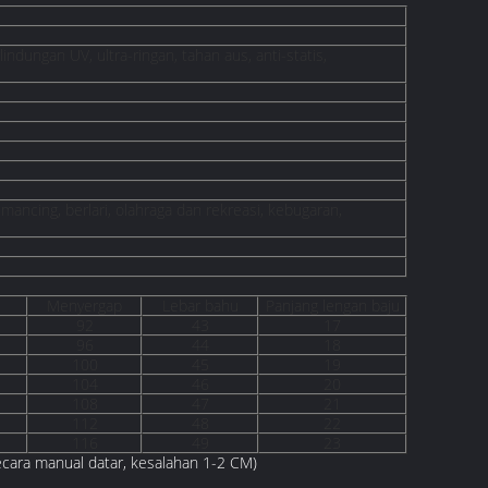
indungan UV, ultra-ringan, tahan aus, anti-statis,
ancing, berlari, olahraga dan rekreasi, kebugaran,
Menyergap
Lebar bahu
Panjang lengan baju
92
43
17
96
44
18
100
45
19
104
46
20
108
47
21
112
48
22
116
49
23
secara manual datar, kesalahan 1-2 CM)