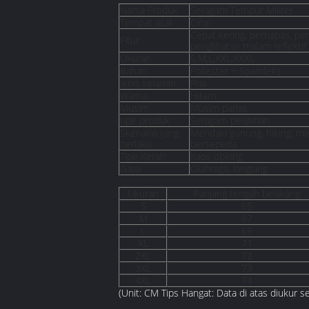
Nama Produk
Seragam Tempur Militer
Tempat asal
Cina
Cepat kering, bernapas, perl
Fitur
penglihatan malam reflektif
Ukuran
S,M,L,XXL,XXXL
Bahan
Poliester + Spandeks
Jenis kelamin
Pria
Warna
Hitam
Musim
Musim panas
tipe produk
Seragam pelatihan
Skenario yang
Mendaki gunung, hiking, mem
berlaku
bersepeda
Tipe Kerah
Kaos oblong
Gaya
Olahraga, langsing
Ukuran
Panjang tengah belakang
S
65
M
67
L
69
XL
71
2XL
72
3XL
73
4XL
74
(Unit: CM Tips Hangat: Data di atas diukur 