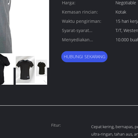
Harga:
Negotiable
Kemasan rincian:
Kotak
Waktu pengiriman:
15 hari kerj
Syarat-syarat
T/T, Wester
pembayaran:
Menyediakan
10.000 bua
kemampuan:
HUBUNGI SEKARANG
Fitur:
Cepat kering, bernapas, 
ultra-ringan, tahan aus, ant