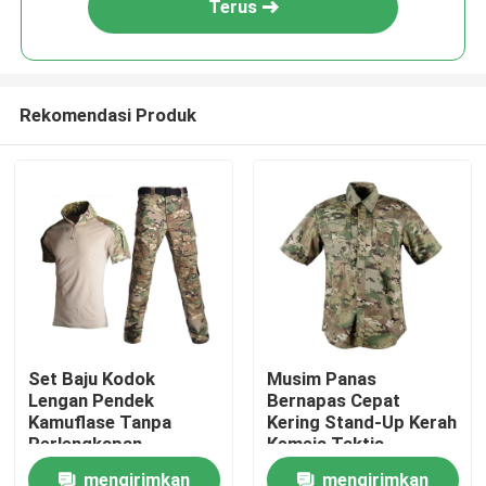
Terus
Rekomendasi Produk
Rumah
Set Baju Kodok
Musim Panas
Lengan Pendek
Bernapas Cepat
Produk
Kamuflase Tanpa
Kering Stand-Up Kerah
Perlengkapan
Kemeja Taktis
Pelindung
Kamuflase Lengan
mengirimkan
mengirimkan
Tentang kami