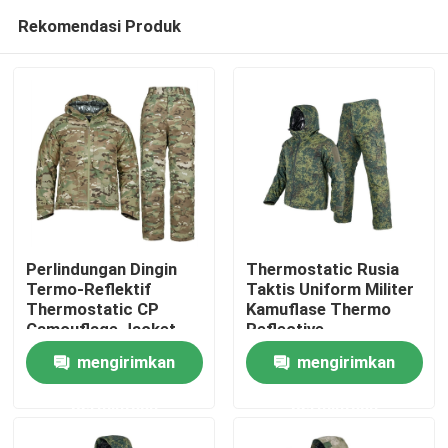
Rekomendasi Produk
Perlindungan Dingin
Thermostatic Rusia
Termo-Reflektif
Taktis Uniform Militer
Thermostatic CP
Kamuflase Thermo
Rumah
Camouflage Jacket
Reflective
mengirimkan
mengirimkan
Tentang kita
permintaan
permintaan
Kontak