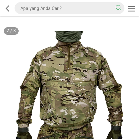
2
/
3