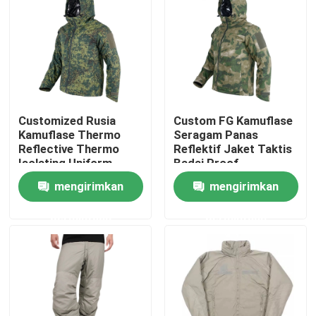
Produk
Seragam Tempur Militer
Customized Rusia
Custom FG Kamuflase
Seragam Kamuflase Militer
Kamuflase Thermo
Seragam Panas
Reflective Thermo
Reflektif Jaket Taktis
Isolating Uniform
Badai Proof
Armor Balistik Militer
Angkatan Darat
mengirimkan
mengirimkan
permintaan
permintaan
Kemeja Taktis Militer
Mantel Musim Dingin Militer
Ransel Taktis Militer