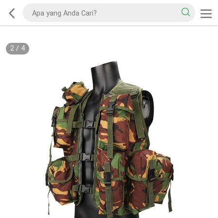
2
/
4