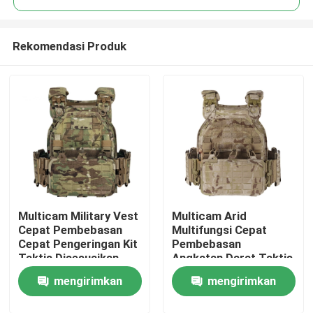
Rekomendasi Produk
Multicam Military Vest
Multicam Arid
Rumah
Cepat Pembebasan
Multifungsi Cepat
Cepat Pengeringan Kit
Pembebasan
Taktis Disesuaikan
Angkatan Darat Taktis
Tentang kita
Molle Vest
mengirimkan
mengirimkan
Kontak
permintaan
permintaan