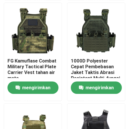
Produk
Seragam Tempur Militer
Seragam Kamuflase Militer
FG Kamuflase Combat
1000D Polyester
Military Tactical Plate
Cepat Pembebasan
Armor Balistik Militer
Carrier Vest tahan air
Jaket Taktis Abrasi
mata
Resistant Multi-fungsi
Field Vest
mengirimkan
mengirimkan
Kemeja Taktis Militer
permintaan
permintaan
Mantel Musim Dingin Militer
Ransel Taktis Militer