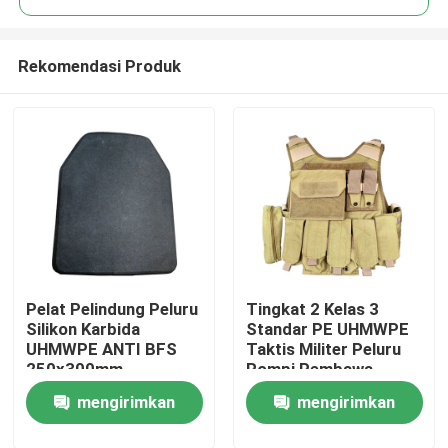
Rekomendasi Produk
Pelat Pelindung Peluru
Tingkat 2 Kelas 3
Rumah
Silikon Karbida
Standar PE UHMWPE
UHMWPE ANTI BFS
Taktis Militer Peluru
250x300mm
Rompi Pembawa
Produk
mengirimkan
mengirimkan
Tentang kami
permintaan
permintaan