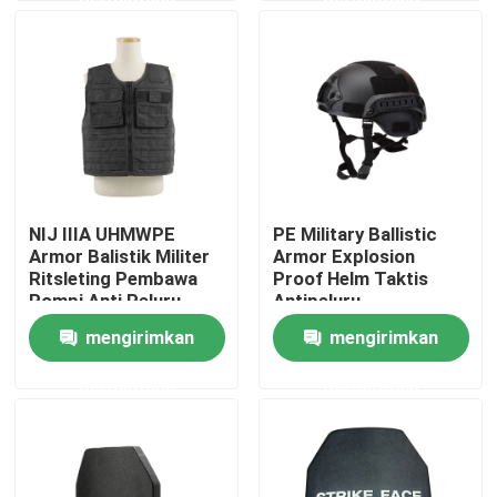
Tur Pabrik
Kontrol kualitas
Hubungi kami
NIJ IIIA UHMWPE
PE Military Ballistic
Armor Balistik Militer
Armor Explosion
Permintaan Penawaran
Ritsleting Pembawa
Proof Helm Taktis
Rompi Anti Peluru
Antipeluru
Lembut S-XL
mengirimkan
mengirimkan
Seragam Tempur Militer
permintaan
permintaan
Seragam Kamuflase Militer
Armor Balistik Militer