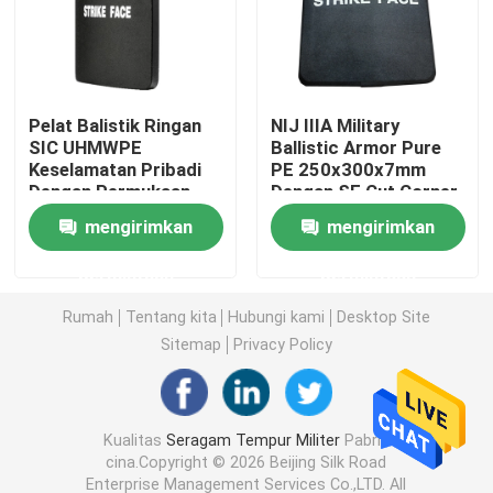
Kemeja Taktis Militer
Pelat Balistik Ringan
NIJ IIIA Military
Mantel Musim Dingin Militer
SIC UHMWPE
Ballistic Armor Pure
Keselamatan Pribadi
PE 250x300x7mm
Dengan Permukaan
Dengan SE Cut Corner
Ransel Taktis Militer
Melengkung Tunggal
mengirimkan
mengirimkan
Rompi Taktis Militer
permintaan
permintaan
Rumah
Tentang kita
Hubungi kami
Desktop Site
Sepatu Bot Kulit Militer
Sitemap
Privacy Policy
Sepatu Gaun Militer
Kualitas
Seragam Tempur Militer
Pabrik
cina.Copyright © 2026 Beijing Silk Road
Perlengkapan Berkemah Militer
Enterprise Management Services Co.,LTD. All