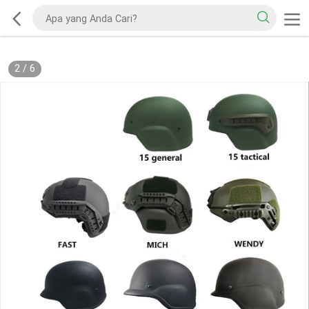
2
/
6