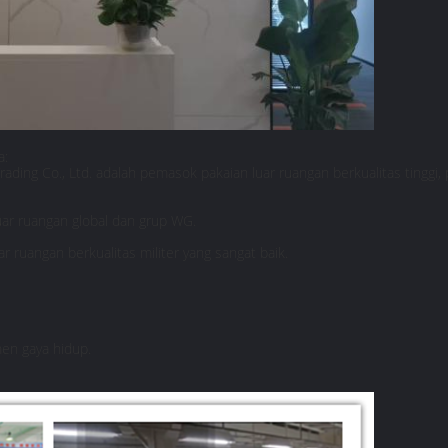
a:
ading Co., Ltd. adalah pemasok pakaian luar ruangan berkualitas tinggi, 
uar ruangan global dan grup WG.
 ruangan berkualitas militer yang sangat baik.
men gaya hidup.