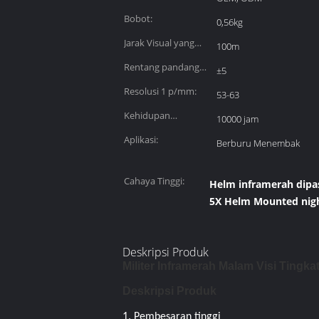
disesuaikan:
Bobot:
0,56kg
Jarak Visual yang
100m
Efektif:
Rentang pandang
±5
lensa mata
Resolusi 1 p/mm:
53-63
(diopter):
Kehidupan
10000 jam
pelayanan tabung:
Aplikasi:
Berburu Menembak
Cahaya Tinggi:
Helm inframerah dipa
5X Helm Mounted nigh
Deskripsi Produk
Militer Inframerah Malam Visi Ting
Deskripsi Produk
1. Pembesaran tinggi