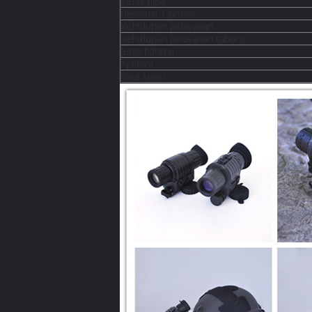
Kelas pipa
Resolusi 1 p/mm
Kehidupan pelayanan
Kehidupan pelayanan tabung
Jenis baterai
Aplikasi
Kata kunci