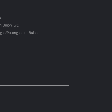
a
n Union, L/C
gan/Potongan per Bulan