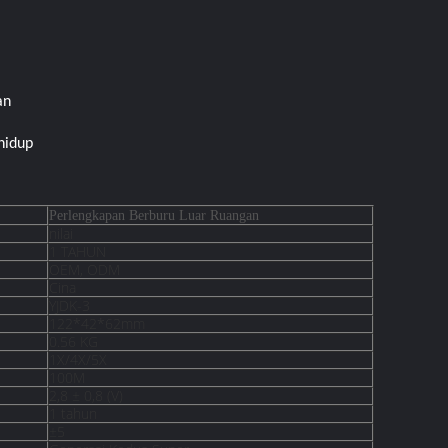
an
hidup
Perlengkapan Berburu Luar Ruangan
nilai
1 TAHUN
OEM, ODM
Cina
YJDK-3
122*42*62mm
0.56 KG
1X/4X/5X
100M
2,8 ± 0,8 (V)
1 tahun
±5