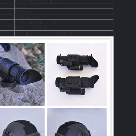
Generasi Kedua Super
53-63
10 tahun
10000 jam
1 Baterai Lithium 3.6V CR123
Berburu Menembak
Lingkup Berburu Night Vision Outdoor