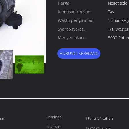
Harga:
Negotiable
Kemasan rincian:
Tas
Waktu pengiriman:
15 hari kerj
Syarat-syarat
T/T, Wester
pembayaran:
Menyediakan
5000 Poton
kemampuan:
HUBUNGI SEKARANG
Jaminan:
lam
1 tahun, 1 tahun
Ukuran:
122*42*62mm