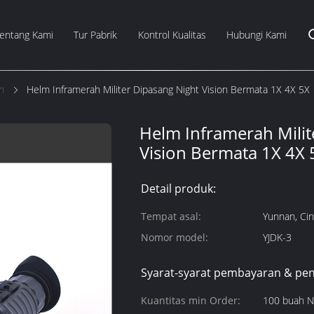
entang Kami
Tur Pabrik
Kontrol Kualitas
Hubungi Kami
n
Helm Inframerah Militer Dipasang Night Vision Bermata 1X 4X 5X
Helm Inframerah Milit
Vision Bermata 1X 4X 
Detail produk:
Tempat asal:
Yunnan, Ci
Nomor model:
YJDK-3
Syarat-syarat pembayaran & pen
Kuantitas min Order:
100 buah 