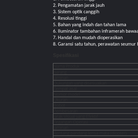
2. Pengamatan jarak jauh
3. Sistem optik canggih
4. Resolusi tinggi
5. Bahan yang indah dan tahan lama
6. Iluminator tambahan inframerah bawa
7. Handal dan mudah dioperasikan
8. Garansi satu tahun, perawatan seumur 
Spesifikasi
Nama Produk
barang
Jaminan
Dukungan yang disesuaikan
Tempat asal
Nomor model
Ukuran
Bobot
Pembesaran
Jarak Visual yang Efektif
Tegangan Operasi
Jaminan
Rentang pandang lensa mata (diopter)