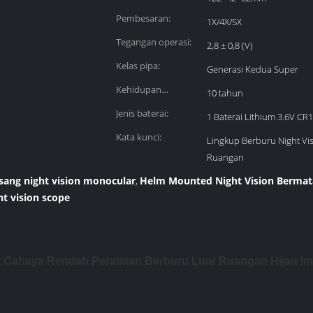
Pembesaran:
1X/4X/5X
Tegangan operasi:
2,8 ± 0,8 (V)
Kelas pipa:
Generasi Kedua Super
Kehidupan
10 tahun
pelayanan:
Jenis baterai:
1 Baterai Lithium 3.6V CR
Kata kunci:
Lingkup Berburu Night Vis
Ruangan
sang night vision monocular
Helm Mounted Night Vision Bermat
,
t vision scope
kat Cahaya Rendah Peralatan Berburu Luar Ruangan Hijau 