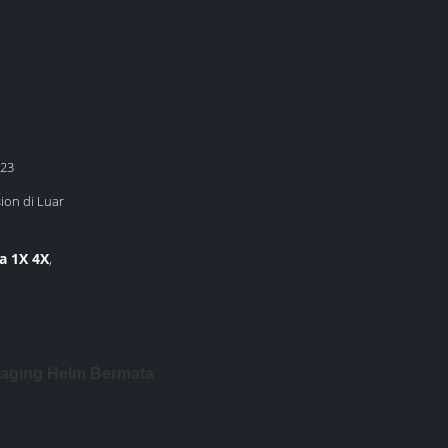
123
ion di Luar
a 1X 4X
,
Imaging Helm Bermata