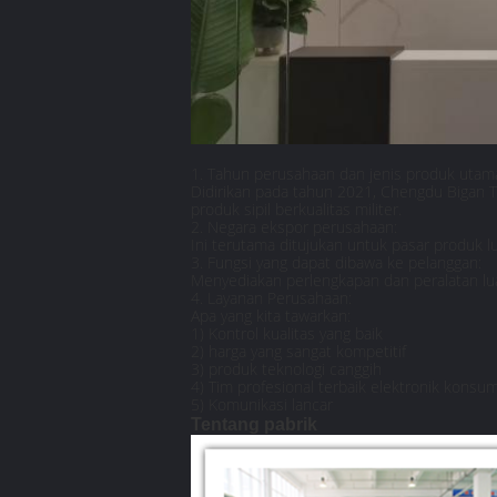
1. Tahun perusahaan dan jenis produk utam
Didirikan pada tahun 2021, Chengdu Bigan Tr
produk sipil berkualitas militer.
2. Negara ekspor perusahaan:
Ini terutama ditujukan untuk pasar produk l
3. Fungsi yang dapat dibawa ke pelanggan:
Menyediakan perlengkapan dan peralatan luar
4. Layanan Perusahaan:
Apa yang kita tawarkan:
1) Kontrol kualitas yang baik
2) harga yang sangat kompetitif
3) produk teknologi canggih
4) Tim profesional terbaik elektronik konsu
5) Komunikasi lancar
Tentang pabrik