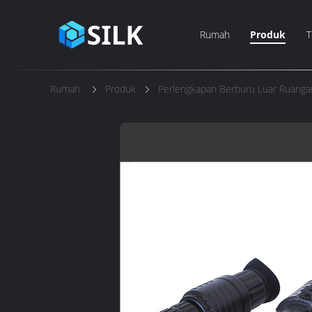
Rumah
Produk
T
Rumah
Produk
Perlengkapan Berburu Luar Ruanga