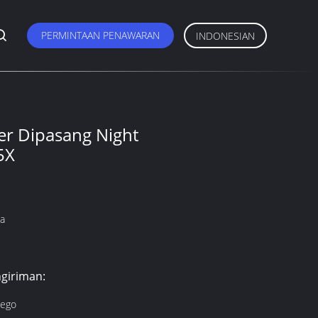
PERMINTAAN PENAWARAN
INDONESIAN
er Dipasang Night
5X
na
giriman:
Nego