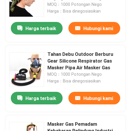
Protection
MOQ：1000 Potongan Nego
Harga：Bisa dinegosiasikan
Tur Pabrik
Harga terbaik
Hubungi kami
Kontrol kualitas
Hubungi kami
Tahan Debu Outdoor Berburu
Gear Silicone Respirator Gas
Masker Pipa Air Masker Gas
Permintaan Penawaran
MOQ：1000 Potongan Nego
Harga：Bisa dinegosiasikan
Seragam Tempur Militer
Harga terbaik
Hubungi kami
Seragam Kamuflase Militer
Masker Gas Pemadam
Armor Balistik Militer
Kebakaran Pelindung Industri