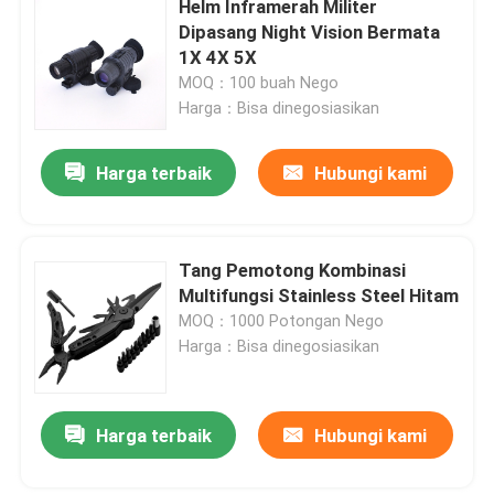
Helm Inframerah Militer
Dipasang Night Vision Bermata
Perlengkapan Berburu Luar Ruangan
1X 4X 5X
MOQ：100 buah Nego
Harga：Bisa dinegosiasikan
Perlengkapan Memancing Luar Ruangan
Harga terbaik
Hubungi kami
Sarung Tangan Berkuda Tahan Air
Pakaian Keselamatan Reflektif
Tang Pemotong Kombinasi
Multifungsi Stainless Steel Hitam
MOQ：1000 Potongan Nego
Model Militer Modern
Harga：Bisa dinegosiasikan
Seragam Militer Kustom
Harga terbaik
Hubungi kami