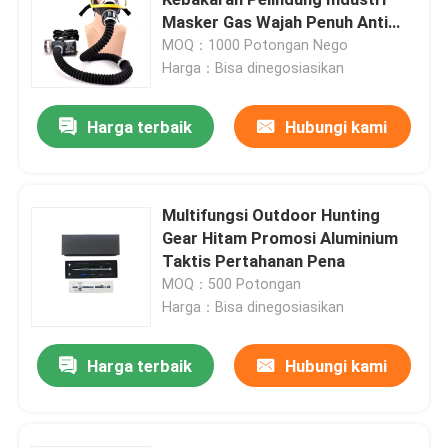
Masker Gas Wajah Penuh Anti
Fogging
MOQ：1000 Potongan Nego
Kemeja Taktis Militer
Harga：Bisa dinegosiasikan
Mantel Musim Dingin Militer
Harga terbaik
Hubungi kami
Ransel Taktis Militer
Multifungsi Outdoor Hunting
Gear Hitam Promosi Aluminium
Rompi Taktis Militer
Taktis Pertahanan Pena
MOQ：500 Potongan
Sepatu Bot Kulit Militer
Harga：Bisa dinegosiasikan
Harga terbaik
Hubungi kami
Sepatu Gaun Militer
Perlengkapan Berkemah Militer