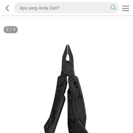
2
/
4