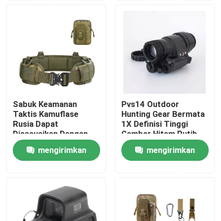
Tur Pabrik
Kontrol kualitas
Hubungi kami
Sabuk Keamanan
Pvs14 Outdoor
Taktis Kamuflase
Hunting Gear Bermata
Permintaan Penawaran
Rusia Dapat
1X Definisi Tinggi
Disesuaikan Dengan
Gambar Hitam Putih
Tas Sabuk Pinggang
mengirimkan
mengirimkan
Seragam Tempur Militer
Taktis Militer
permintaan
permintaan
Seragam Kamuflase Militer
Armor Balistik Militer