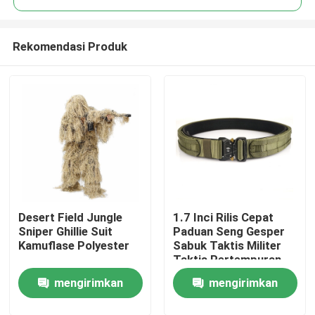
Rekomendasi Produk
Desert Field Jungle
1.7 Inci Rilis Cepat
Rumah
Sniper Ghillie Suit
Paduan Seng Gesper
Kamuflase Polyester
Sabuk Taktis Militer
Taktis Pertempuran
Produk
Tugas Sabuk
mengirimkan
mengirimkan
Tentang kami
permintaan
permintaan