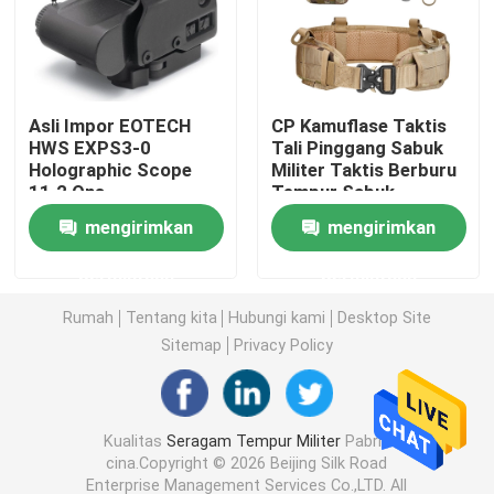
Kemeja Taktis Militer
Asli Impor EOTECH
CP Kamuflase Taktis
Mantel Musim Dingin Militer
HWS EXPS3-0
Tali Pinggang Sabuk
Holographic Scope
Militer Taktis Berburu
11.2 Ons
Tempur Sabuk
Ransel Taktis Militer
mengirimkan
mengirimkan
Rompi Taktis Militer
permintaan
permintaan
Rumah
Tentang kita
Hubungi kami
Desktop Site
Sepatu Bot Kulit Militer
Sitemap
Privacy Policy
Sepatu Gaun Militer
Kualitas
Seragam Tempur Militer
Pabrik
cina.Copyright © 2026 Beijing Silk Road
Perlengkapan Berkemah Militer
Enterprise Management Services Co.,LTD. All