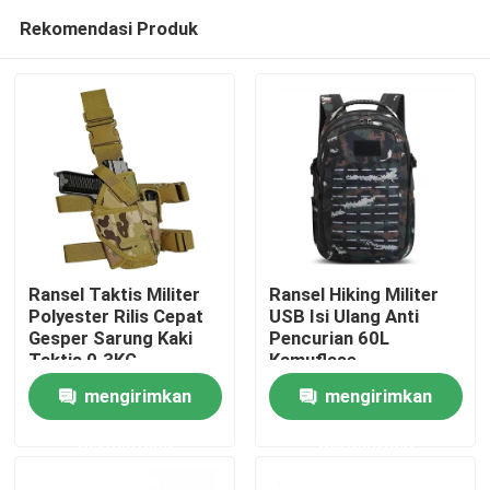
Rekomendasi Produk
Ransel Taktis Militer
Ransel Hiking Militer
Polyester Rilis Cepat
USB Isi Ulang Anti
Gesper Sarung Kaki
Pencurian 60L
Rumah
Taktis 0.3KG
Kamuflase
mengirimkan
mengirimkan
Tentang kita
permintaan
permintaan
Kontak