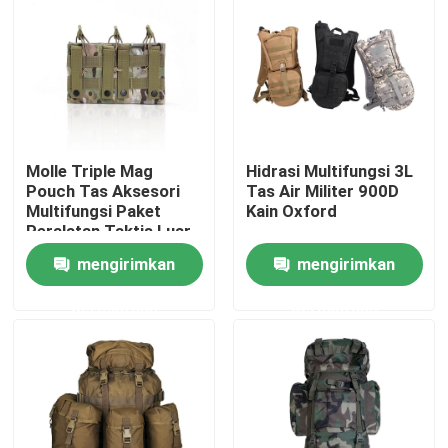
Produk
Seragam Tempur Militer
Molle Triple Mag
Hidrasi Multifungsi 3L
Seragam Kamuflase Militer
Pouch Tas Aksesori
Tas Air Militer 900D
Multifungsi Paket
Kain Oxford
Peralatan Taktis Luar
Armor Balistik Militer
Ruangan
mengirimkan
mengirimkan
permintaan
permintaan
Kemeja Taktis Militer
Mantel Musim Dingin Militer
Ransel Taktis Militer