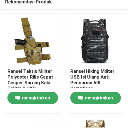
Rekomendasi Produk
Ransel Taktis Militer
Ransel Hiking Militer
Polyester Rilis Cepat
USB Isi Ulang Anti
Gesper Sarung Kaki
Pencurian 60L
Taktis 0.3KG
Kamuflase
Rumah
mengirimkan
mengirimkan
Tentang kita
permintaan
permintaan
Kontak