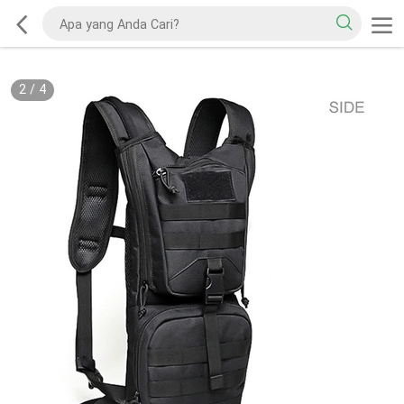
2
/
4