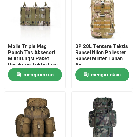
Produk
Seragam Tempur Militer
Molle Triple Mag
3P 28L Tentara Taktis
Pouch Tas Aksesori
Ransel Nilon Poliester
Seragam Kamuflase Militer
Multifungsi Paket
Ransel Militer Tahan
Peralatan Taktis Luar
Air
Ruangan
mengirimkan
mengirimkan
Armor Balistik Militer
permintaan
permintaan
Kemeja Taktis Militer
Mantel Musim Dingin Militer
Ransel Taktis Militer