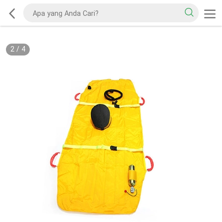
2
/
4