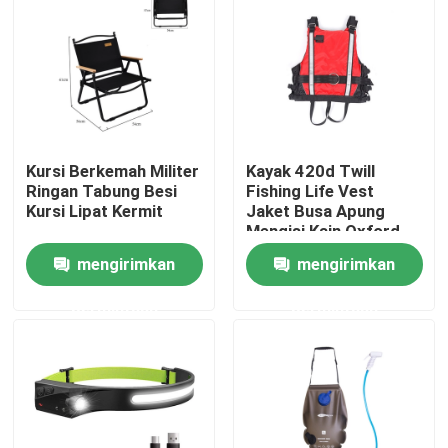
Tur Pabrik
Kontrol kualitas
Kursi Berkemah Militer
Kayak 420d Twill
Hubungi kami
Ringan Tabung Besi
Fishing Life Vest
Kursi Lipat Kermit
Jaket Busa Apung
Mengisi Kain Oxford
Permintaan Penawaran
Twill
mengirimkan
mengirimkan
permintaan
permintaan
Seragam Tempur Militer
Seragam Kamuflase Militer
Armor Balistik Militer