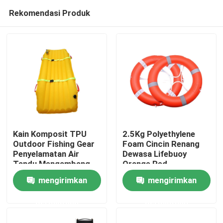
Rekomendasi Produk
Kain Komposit TPU
2.5Kg Polyethylene
Outdoor Fishing Gear
Foam Cincin Renang
Penyelamatan Air
Dewasa Lifebuoy
Rumah
Tandu Mengambang
Orange Red
Tiup
mengirimkan
mengirimkan
Produk
permintaan
permintaan
Tentang kami