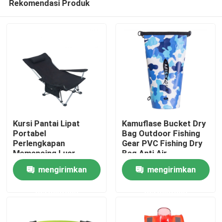
Rekomendasi Produk
Kursi Pantai Lipat
Kamuflase Bucket Dry
Portabel
Bag Outdoor Fishing
Perlengkapan
Gear PVC Fishing Dry
Memancing Luar
Bag Anti Air
Rumah
Ruangan Duduk Dan
mengirimkan
mengirimkan
Berbaring
Tentang kita
permintaan
permintaan
Kontak