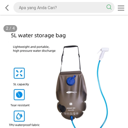
2
/
4