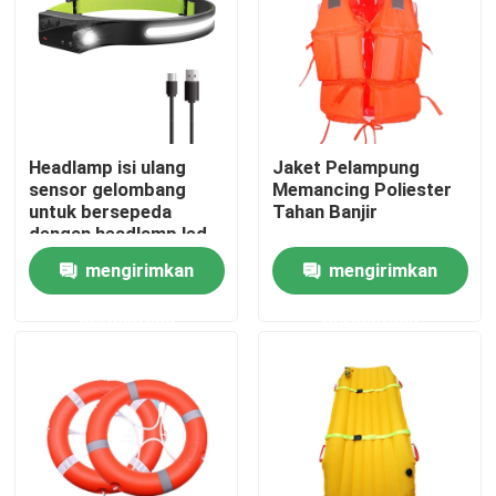
Produk
Seragam Tempur Militer
Headlamp isi ulang
Jaket Pelampung
sensor gelombang
Memancing Poliester
Seragam Kamuflase Militer
untuk bersepeda
Tahan Banjir
dengan headlamp led
USB yang dapat diisi
mengirimkan
mengirimkan
Armor Balistik Militer
ulang
permintaan
permintaan
Kemeja Taktis Militer
Mantel Musim Dingin Militer
Ransel Taktis Militer