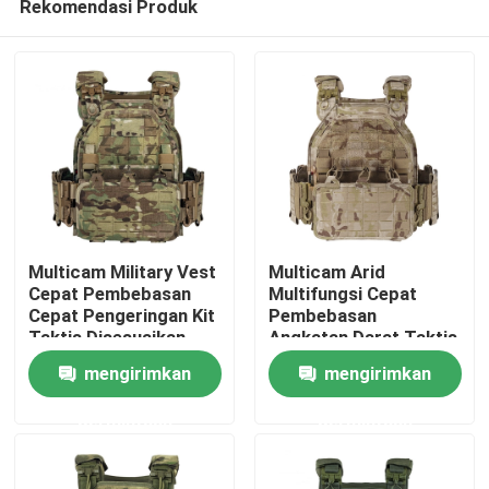
Rekomendasi Produk
Multicam Military Vest
Multicam Arid
Cepat Pembebasan
Multifungsi Cepat
Cepat Pengeringan Kit
Pembebasan
Taktis Disesuaikan
Angkatan Darat Taktis
Rumah
Molle Vest
mengirimkan
mengirimkan
Tentang kita
permintaan
permintaan
Kontak