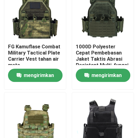
Produk
Seragam Tempur Militer
FG Kamuflase Combat
1000D Polyester
Military Tactical Plate
Cepat Pembebasan
Seragam Kamuflase Militer
Carrier Vest tahan air
Jaket Taktis Abrasi
mata
Resistant Multi-fungsi
Field Vest
mengirimkan
mengirimkan
Armor Balistik Militer
permintaan
permintaan
Kemeja Taktis Militer
Mantel Musim Dingin Militer
Ransel Taktis Militer