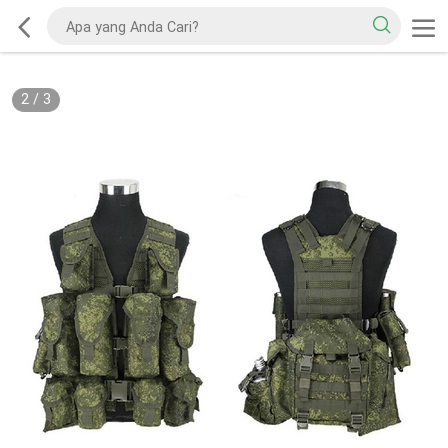
2
/
3