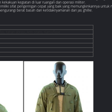
kekakuan kegiatan di luar ruangan dan operasi militer.
miliki sifat pengeringan cepat yang baik yang memungkinkannya untuk
ngurangi berat basah dan ketidaknyamanan dari jas ghillie.
s, tahan abrasi, Anti-statis, Kamuflase