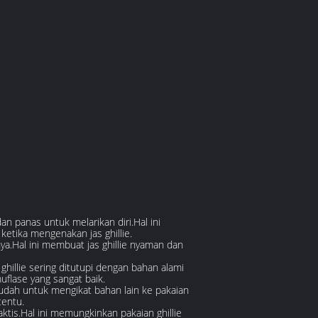
 panas untuk melarikan diri.Hal ini
etika mengenakan jas ghillie.
a.Hal ini membuat jas ghillie nyaman dan
ghillie sering ditutupi dengan bahan alami
flase yang sangat baik.
udah untuk mengikat bahan lain ke pakaian
tentu.
tis.Hal ini memungkinkan pakaian ghillie