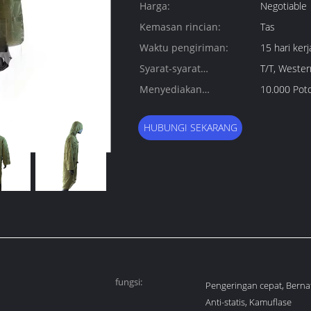
Harga:
Negotiable
Kemasan rincian:
Tas
Waktu pengiriman:
15 hari kerj
Syarat-syarat
T/T, Wester
pembayaran:
Menyediakan
10.000 Pot
kemampuan:
HUBUNGI SEKARANG
fungsi:
Pengeringan cepat, Bernaf
Anti-statis, Kamuflase