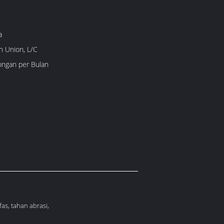
a
n Union, L/C
ongan per Bulan
as, tahan abrasi,