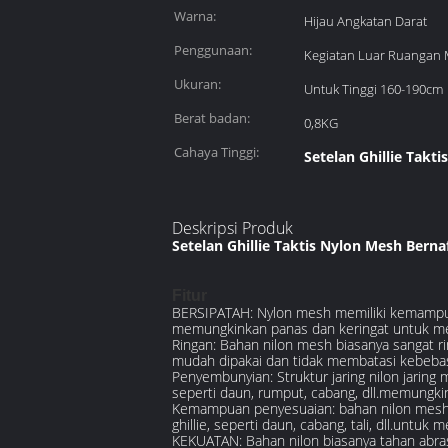
Warna:
Hijau Angkatan Darat
Penggunaan:
Kegiatan Luar Ruangan M
Ukuran:
Untuk Tinggi 160-190cm
Berat badan:
0,8KG
Cahaya Tinggi:
Setelan Ghillie Takti
Deskripsi Produk
Setelan Ghillie Taktis Nylon Mesh Berna
Fitur
BERSIPATAH: Nylon mesh memiliki kemampuan
memungkinkan panas dan keringat untuk mela
Ringan: Bahan nilon mesh biasanya sangat r
mudah dipakai dan tidak membatasi kebeba
Penyembunyian: Struktur jaring nilon jaring 
seperti daun, rumput, cabang, dll.memungk
Kemampuan penyesuaian: bahan nilon mesh m
ghillie, seperti daun, cabang, tali, dll.un
KEKUATAN: Bahan nilon biasanya tahan abrasi