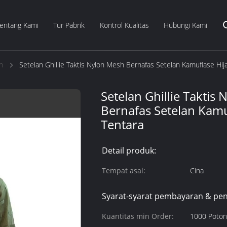
entang Kami
Tur Pabrik
Kontrol Kualitas
Hubungi Kami
n
Setelan Ghillie Taktis Nylon Mesh Bernafas Setelan Kamuflase Hij
Setelan Ghillie Taktis
Bernafas Setelan Kamu
Tentara
Detail produk:
Tempat asal:
Cina
Syarat-syarat pembayaran & pen
Kuantitas min Order:
1000 Poto