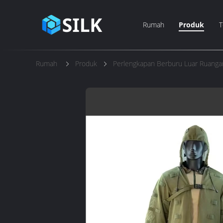
Rumah
Produk
T
Rumah
Produk
Perlengkapan Berburu Luar Ruanga