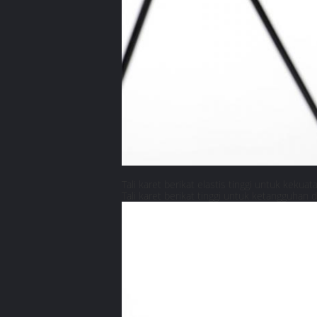
Tali karet berikat elastis tinggi untuk kekuat
Tali karet berikat tinggi untuk ketangguhan 