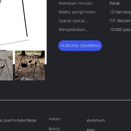
Kemasan rincian:
Kotak
Waktu pengiriman:
15 hari kerj
Syarat-syarat
T/T, Wester
pembayaran:
Menyediakan
10.000 pas
kemampuan:
HUBUNGI SEKARANG
materi:
 Lipat Portabel Besar
aluminium
Bobot:
800g