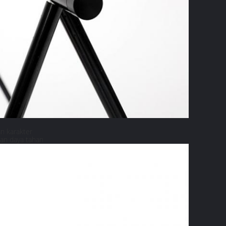
an karakter
dan daya tahan