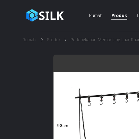
Rumah
Produk
T
Rumah
Produk
Perlengkapan Memancing Luar Rua