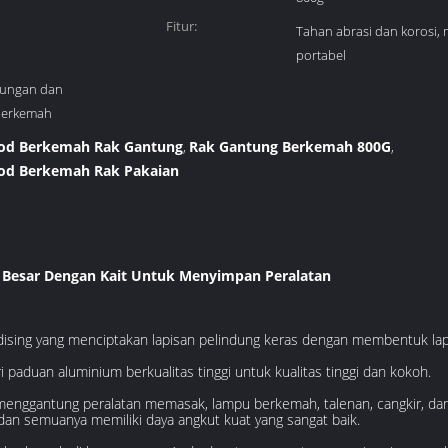
Fitur:
Tahan abrasi dan korosi,
portabel
tungan dan
berkemah
pod Berkemah Rak Gantung
Rak Gantung Berkemah 800G
,
,
pod Berkemah Rak Pakaian
 Besar Dengan Kait Untuk Menyimpan Peralatan
odising yang menciptakan lapisan pelindung keras dengan membentuk la
i paduan aluminium berkualitas tinggi untuk kualitas tinggi dan kokoh.
k menggantung peralatan memasak, lampu berkemah, talenan, cangkir, da
dan semuanya memiliki daya angkut kuat yang sangat baik.