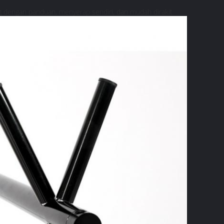
g dengan panduan, menyerap sendiri, dan mudah dirakit