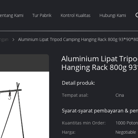
entang Kami
Tur Pabrik
Kontrol Kualitas
Hubungi Kami
ngan
Aluminium Lipat Tripod Camping Hanging Rack 800g 93*90*8
Aluminium Lipat Trip
Hanging Rack 800g 9
Detail produk:
Tempat asal:
Cina
Syarat-syarat pembayaran & pen
Kuantitas min Order:
1000 Poto
Harga:
Negotiable