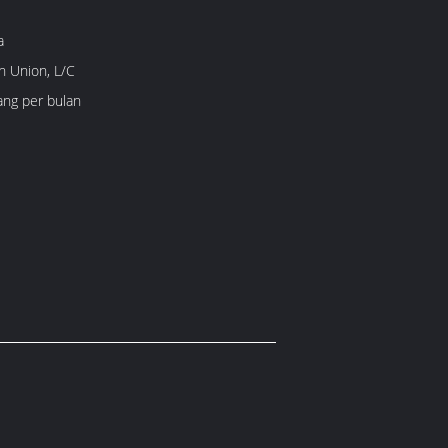
a
n Union, L/C
ang per bulan