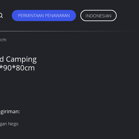
PERMINTAAN PENAWARAN
INDONESIAN
0cm
od Camping
3*90*80cm
giriman:
ngan Nego