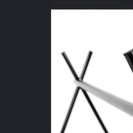
Mudah dipasang, menghemat tenaga
Desain koneksi satu bagian, mudah dipasan