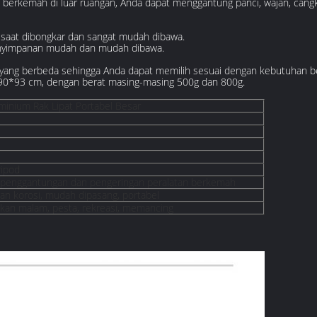
 berkemah di luar ruangan, Anda dapat menggantung panci, wajan, cangkir,
 saat dibongkar dan sangat mudah dibawa.
penyimpanan mudah dan mudah dibawa.
 yang berbeda sehingga Anda dapat memilih sesuai dengan kebutuhan b
90*93 cm, dengan berat masing-masing 500g dan 800g.
inium Rak Lipat Portabel Besar
ripod
 penggantungan dan pengeringan peralatan berkemah
an korosi, mudah dipasang, portabel
an malam, pesta, rekreasi, memancing