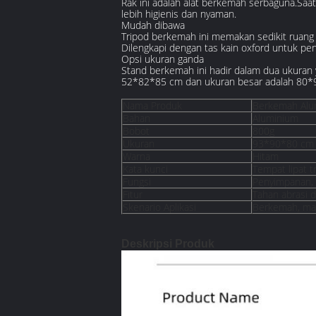
Rak ini adalah alat berkemah serbaguna.Saat
lebih higienis dan nyaman.
Mudah dibawa
Tripod berkemah ini memakan sedikit ruang
Dilengkapi dengan tas kain oxford untuk 
Opsi ukuran ganda
Stand berkemah ini hadir dalam dua ukuran
52*82*85 cm dan ukuran besar adalah 80*
Nama Produk
Berkemah Alum
Bahan
Aluminium
Bobot
800g
Ukuran
93*90*80 cm
Warna
Hitam
Kata kunci
Tempat lipat t
Fungsi
Penyimpanan,
Fitur
Tahan abrasi d
Skenario Aplikasi
Berkemah, mak
Deskripsi Produk