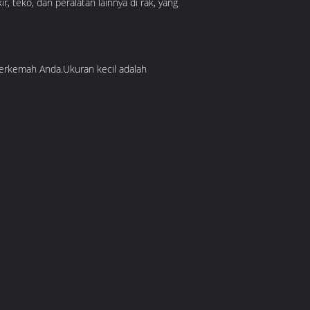
 teko, dan peralatan lainnya di rak, yang
erkemah Anda.Ukuran kecil adalah