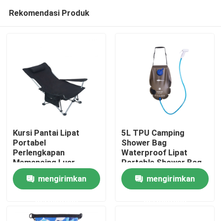
Rekomendasi Produk
Kursi Pantai Lipat
5L TPU Camping
Portabel
Shower Bag
Perlengkapan
Waterproof Lipat
Rumah
Memancing Luar
Portable Shower Bag
Ruangan Duduk Dan
mengirimkan
mengirimkan
Berbaring
Tentang kita
permintaan
permintaan
Kontak