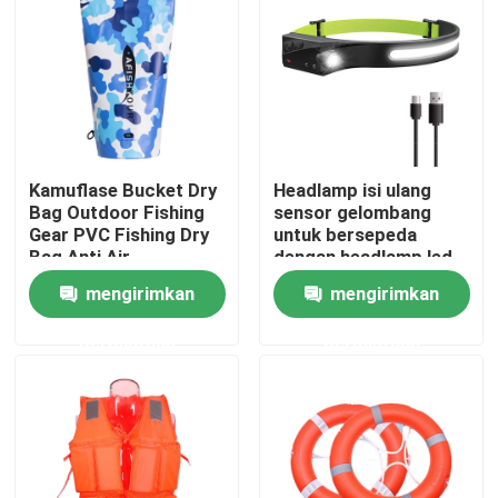
Produk
Seragam Tempur Militer
Kamuflase Bucket Dry
Headlamp isi ulang
Seragam Kamuflase Militer
Bag Outdoor Fishing
sensor gelombang
Gear PVC Fishing Dry
untuk bersepeda
Bag Anti Air
dengan headlamp led
Armor Balistik Militer
USB yang dapat diisi
mengirimkan
mengirimkan
ulang
permintaan
permintaan
Kemeja Taktis Militer
Mantel Musim Dingin Militer
Ransel Taktis Militer