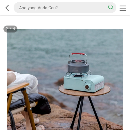
2
/
4