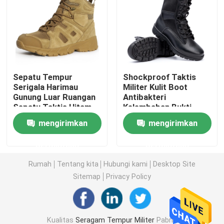
Kemeja Taktis Militer
Mantel Musim Dingin Militer
Sepatu Tempur
Shockproof Taktis
Serigala Harimau
Militer Kulit Boot
Ransel Taktis Militer
Gunung Luar Ruangan
Antibakteri
Sepatu Taktis Hitam
Kelembaban Bukti
Mid-Top
Sepatu Pelatihan
Rompi Taktis Militer
mengirimkan
mengirimkan
Tentara
permintaan
permintaan
Sepatu Bot Kulit Militer
Rumah
Tentang kita
Hubungi kami
Desktop Site
Sitemap
Privacy Policy
Sepatu Gaun Militer
Perlengkapan Berkemah Militer
Kualitas
Seragam Tempur Militer
Pabrik