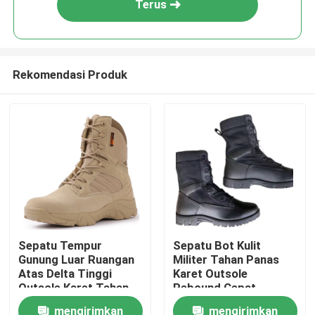
Terus
Rekomendasi Produk
Rumah
Sepatu Tempur
Sepatu Bot Kulit
Gunung Luar Ruangan
Militer Tahan Panas
Produk
Atas Delta Tinggi
Karet Outsole
Outsole Karet Tahan
Rebound Cepat
Aus
Elastisitas Tinggi
mengirimkan
mengirimkan
Tentang kami