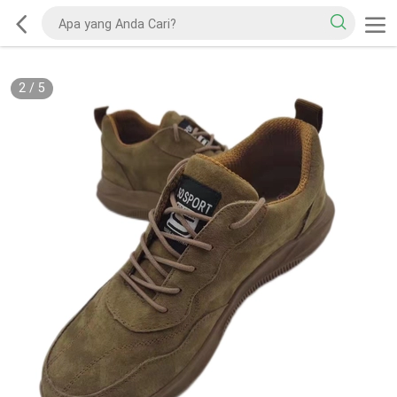
2
/
5