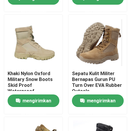
permintaan
permintaan
Tur Pabrik
Kontrol kualitas
Hubungi kami
Permintaan Penawaran
Khaki Nylon Oxford
Sepatu Kulit Militer
Military Snow Boots
Bernapas Gurun PU
Skid Proof
Turn Over EVA Rubber
Seragam Tempur Militer
Waterproof
Outsole
mengirimkan
mengirimkan
Seragam Kamuflase Militer
permintaan
permintaan
Armor Balistik Militer