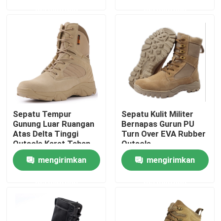
permintaan
permintaan
Tur Pabrik
Kontrol kualitas
Hubungi kami
Sepatu Tempur
Sepatu Kulit Militer
Permintaan Penawaran
Gunung Luar Ruangan
Bernapas Gurun PU
Atas Delta Tinggi
Turn Over EVA Rubber
Outsole Karet Tahan
Outsole
Seragam Tempur Militer
Aus
mengirimkan
mengirimkan
permintaan
permintaan
Seragam Kamuflase Militer
Armor Balistik Militer