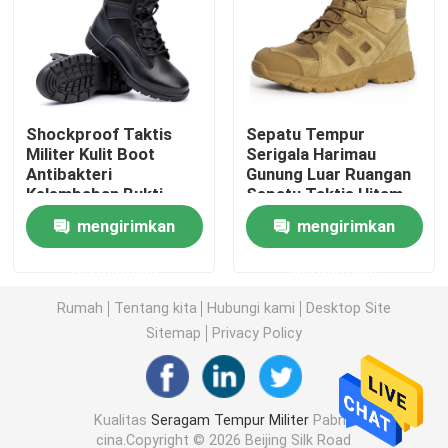
Kemeja Taktis Militer
Mantel Musim Dingin Militer
Shockproof Taktis
Sepatu Tempur
Militer Kulit Boot
Serigala Harimau
Antibakteri
Gunung Luar Ruangan
Ransel Taktis Militer
Kelembaban Bukti
Sepatu Taktis Hitam
Sepatu Pelatihan
Mid-Top
mengirimkan
mengirimkan
Tentara
Rompi Taktis Militer
permintaan
permintaan
Sepatu Bot Kulit Militer
Rumah
Tentang kita
Hubungi kami
Desktop Site
Sitemap
Privacy Policy
Sepatu Gaun Militer
Kualitas
Seragam Tempur Militer
Pabrik
Perlengkapan Berkemah Militer
cina.Copyright © 2026 Beijing Silk Road