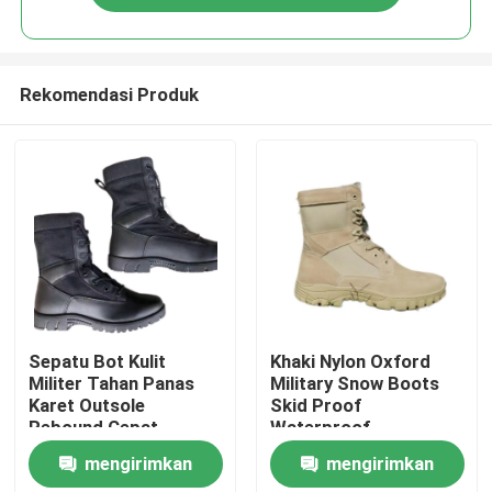
Rekomendasi Produk
Rumah
Sepatu Bot Kulit
Khaki Nylon Oxford
Militer Tahan Panas
Military Snow Boots
Karet Outsole
Skid Proof
Produk
Rebound Cepat
Waterproof
Elastisitas Tinggi
mengirimkan
mengirimkan
Tentang kami