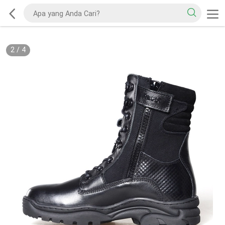
2
/
4