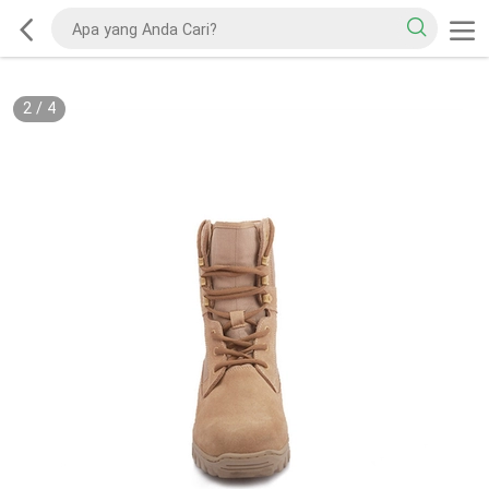
2
/
4