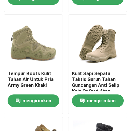
permintaan
permintaan
Produk
Seragam Tempur Militer
Seragam Kamuflase Militer
Armor Balistik Militer
Tempur Boots Kulit
Kulit Sapi Sepatu
Tahan Air Untuk Pria
Taktis Gurun Tahan
Army Green Khaki
Guncangan Anti Selip
Kemeja Taktis Militer
Kain Oxford Atas
Tinggi
mengirimkan
mengirimkan
Mantel Musim Dingin Militer
permintaan
permintaan
Ransel Taktis Militer