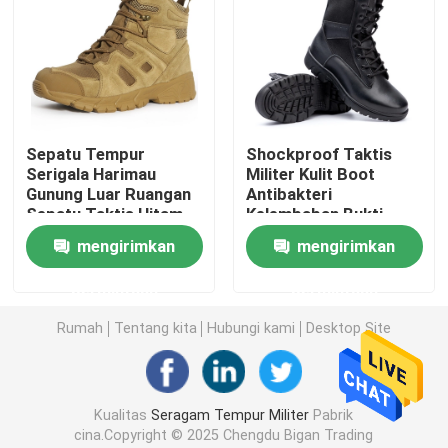
Rompi Taktis Militer
Sepatu Bot Kulit Militer
Sepatu Tempur
Shockproof Taktis
Serigala Harimau
Militer Kulit Boot
Sepatu Gaun Militer
Gunung Luar Ruangan
Antibakteri
Sepatu Taktis Hitam
Kelembaban Bukti
Mid-Top
Sepatu Pelatihan
Perlengkapan Berkemah Militer
mengirimkan
mengirimkan
Tentara
permintaan
permintaan
Perlengkapan Berburu Luar Ruangan
Rumah
Tentang kita
Hubungi kami
Desktop Site
Perlengkapan Memancing Luar Ruangan
Kualitas
Seragam Tempur Militer
Pabrik
Sarung Tangan Berkuda Tahan Air
cina.Copyright © 2025 Chengdu Bigan Trading