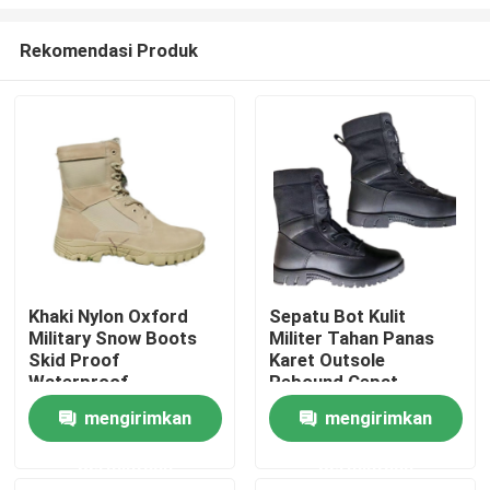
Rekomendasi Produk
Khaki Nylon Oxford
Sepatu Bot Kulit
Military Snow Boots
Militer Tahan Panas
Rumah
Skid Proof
Karet Outsole
Waterproof
Rebound Cepat
Elastisitas Tinggi
Produk
mengirimkan
mengirimkan
permintaan
permintaan
Tentang kami