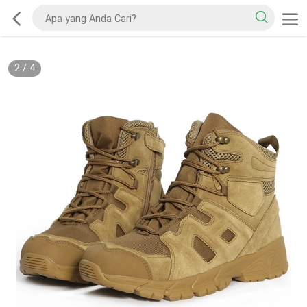
2
/
4