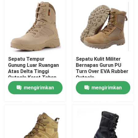
Tur Pabrik
Kontrol kualitas
Hubungi kami
Sepatu Tempur
Sepatu Kulit Militer
Gunung Luar Ruangan
Bernapas Gurun PU
Atas Delta Tinggi
Turn Over EVA Rubber
Permintaan Penawaran
Outsole Karet Tahan
Outsole
Aus
mengirimkan
mengirimkan
Seragam Tempur Militer
permintaan
permintaan
Seragam Kamuflase Militer
Armor Balistik Militer