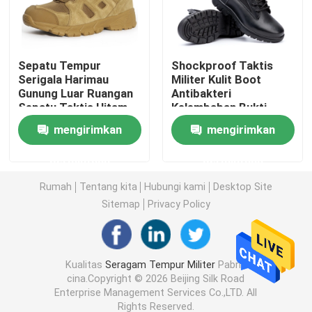
Kemeja Taktis Militer
Sepatu Tempur
Shockproof Taktis
Serigala Harimau
Militer Kulit Boot
Mantel Musim Dingin Militer
Gunung Luar Ruangan
Antibakteri
Sepatu Taktis Hitam
Kelembaban Bukti
Mid-Top
Sepatu Pelatihan
Ransel Taktis Militer
mengirimkan
mengirimkan
Tentara
permintaan
permintaan
Rompi Taktis Militer
Rumah
Tentang kita
Hubungi kami
Desktop Site
Sitemap
Privacy Policy
Sepatu Bot Kulit Militer
Sepatu Gaun Militer
Kualitas
Seragam Tempur Militer
Pabrik
cina.Copyright © 2026 Beijing Silk Road
Enterprise Management Services Co.,LTD. All
Perlengkapan Berkemah Militer
Rights Reserved.