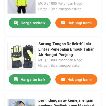
Shirts
MOQ：1000 Potongan Nego
Harga：Bisa dinegosiasikan
Tur Pabrik
Harga terbaik
Hubungi kami
Kontrol kualitas
Hubungi kami
Sarung Tangan Reflektif Lalu
Lintas Penebalan Empuk Tahan
Air Hangat Panjang
Permintaan Penawaran
MOQ：1000 Potongan Nego
Harga：Bisa dinegosiasikan
Seragam Tempur Militer
Harga terbaik
Hubungi kami
Seragam Kamuflase Militer
perlindungan uv kemeja lengan
Armor Balistik Militer
panjang Perlindungan Matahari