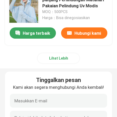
Pakaian Pelindung Uv Modis
MOQ：500PCS
Kemeja Taktis Militer
Harga：Bisa dinegosiasikan
Mantel Musim Dingin Militer
Harga terbaik
Hubungi kami
Ransel Taktis Militer
Lihat Lebih
Rompi Taktis Militer
Tinggalkan pesan
Sepatu Bot Kulit Militer
Kami akan segera menghubungi Anda kembali!
Sepatu Gaun Militer
Perlengkapan Berkemah Militer