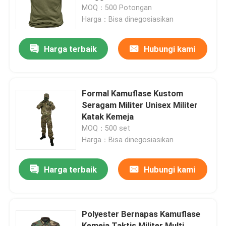
MOQ：500 Potongan
Harga：Bisa dinegosiasikan
Tur Pabrik
Harga terbaik
Hubungi kami
Kontrol kualitas
Hubungi kami
Formal Kamuflase Kustom
Seragam Militer Unisex Militer
Katak Kemeja
Permintaan Penawaran
MOQ：500 set
Harga：Bisa dinegosiasikan
Seragam Tempur Militer
Harga terbaik
Hubungi kami
Seragam Kamuflase Militer
Polyester Bernapas Kamuflase
Armor Balistik Militer
Kemeja Taktis Militer Multi