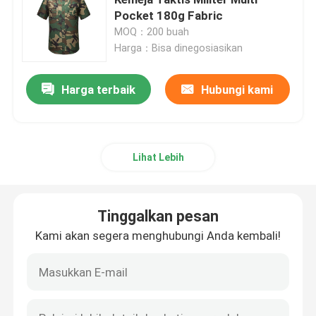
Pocket 180g Fabric
MOQ：200 buah
Kemeja Taktis Militer
Harga：Bisa dinegosiasikan
Mantel Musim Dingin Militer
Harga terbaik
Hubungi kami
Ransel Taktis Militer
Lihat Lebih
Rompi Taktis Militer
Tinggalkan pesan
Sepatu Bot Kulit Militer
Kami akan segera menghubungi Anda kembali!
Sepatu Gaun Militer
Perlengkapan Berkemah Militer