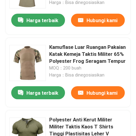
Harga：Bisa dinegosiasikan
Harga terbaik
Hubungi kami
Kamuflase Luar Ruangan Pakaian
Katak Kemeja Taktis Militer 65%
Polyester Frog Seragam Tempur
MOQ：200 buah
Harga：Bisa dinegosiasikan
Harga terbaik
Hubungi kami
Rumah
Produk
Polyester Anti Kerut Militer
Militer Taktis Kaos T Shirts
Tinggi Plastisitas Leher V
Tentang kami