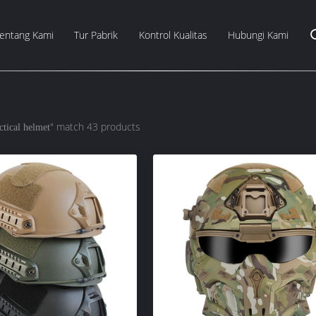
entang Kami
Tur Pabrik
Kontrol Kualitas
Hubungi Kami
" match 43 products
ctical helmet