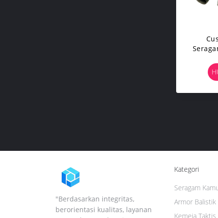
Cu
Seragam
T
H
Kategori
Seragam Kamuf
"Berdasarkan integritas,
Armor Balistik 
berorientasi kualitas, layanan
Kemeja Taktis 