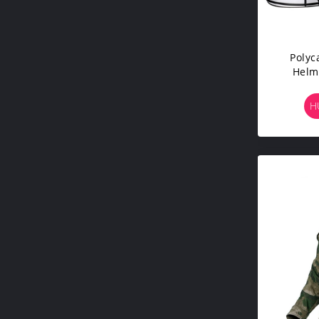
Polyc
Helm
H