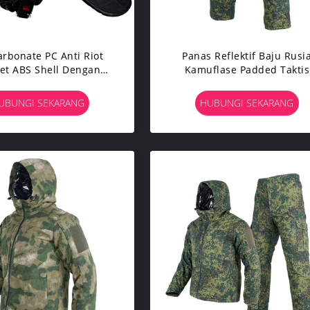
arbonate PC Anti Riot
Panas Reflektif Baju Rusi
et ABS Shell Dengan
Kamuflase Padded Taktis
Steel Net
Celana Panas Dan Dingin
UBUNGI SEKARANG
HUBUNGI SEKARANG