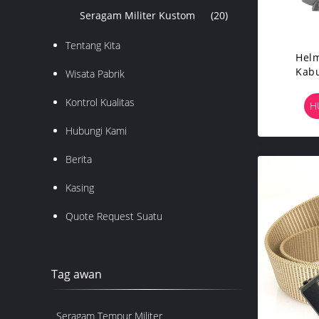
Seragam Militer Kustom
(20)
Tentang Kita
Helm
Kabu
Wisata Pabrik
Co
Kontrol Kualitas
H
Hubungi Kami
Berita
Kasing
Quote Request Suatu
Tag awan
Seragam Tempur Militer