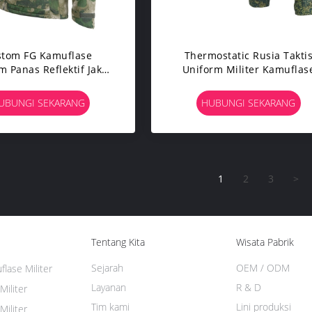
stom FG Kamuflase
Thermostatic Rusia Takti
 Panas Reflektif Jaket
Uniform Militer Kamuflas
aktis Badai Proof
Thermo Reflective
UBUNGI SEKARANG
HUBUNGI SEKARANG
1
2
3
>
Tentang Kita
Wisata Pabrik
Sejarah
OEM / ODM
lase Militer
Layanan
R & D
Militer
Tim kami
Lini produksi
Militer