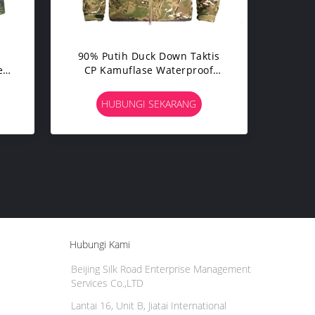
s
90% Putih Duck Down Taktis
e
CP Kamuflase Waterproof
Jaket Setelan
HUBUNGI SEKARANG
Hubungi Kami
Beijing Silk Road Enterprise Management
Services Co.,LTD
Lantai 16, Unit B, Jiatai International