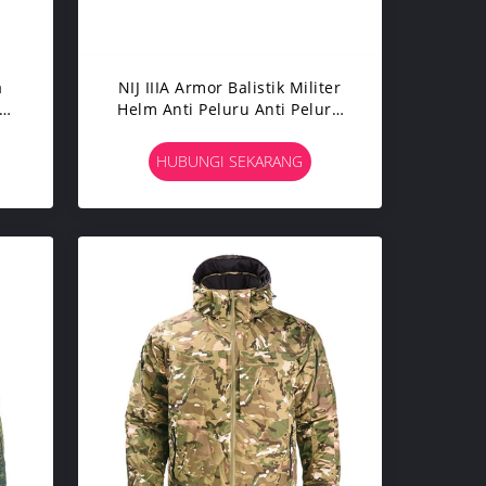
a
NIJ IIIA Armor Balistik Militer
Helm Anti Peluru Anti Peluru
Ringan Cepat Kevlar Army
HUBUNGI SEKARANG