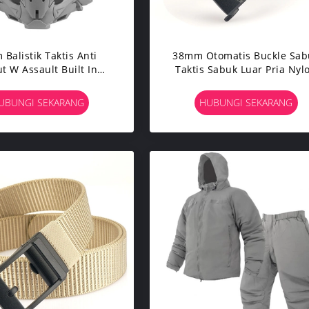
 Balistik Taktis Anti
38mm Otomatis Buckle Sab
t W Assault Built In
Taktis Sabuk Luar Pria Nyl
mmunication 1.9kg
Taktis Webbing Sabuk
UBUNGI SEKARANG
HUBUNGI SEKARANG