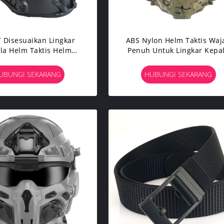
 Disesuaikan Lingkar
ABS Nylon Helm Taktis Waj
la Helm Taktis Helm
Penuh Untuk Lingkar Kepa
Kelas Militer
52-62CM
UBUNGI SEKARANG
HUBUNGI SEKARANG