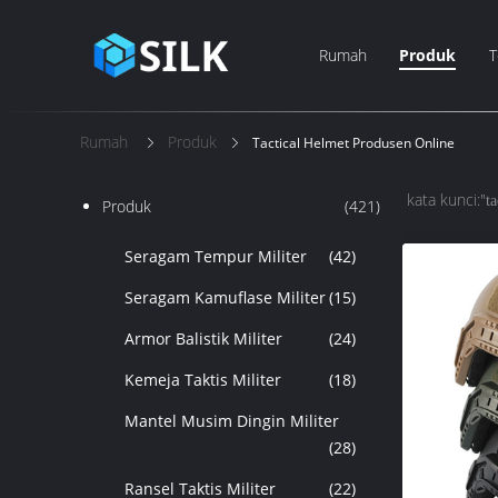
Rumah
Produk
T
Rumah
Produk
Tactical Helmet Produsen Online
kata kunci:"
ta
Produk
(421)
Seragam Tempur Militer
(42)
Seragam Kamuflase Militer
(15)
Armor Balistik Militer
(24)
Kemeja Taktis Militer
(18)
Mantel Musim Dingin Militer
(28)
Ransel Taktis Militer
(22)