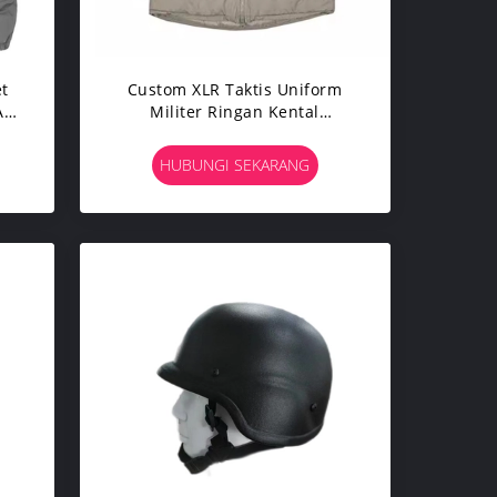
t
Custom XLR Taktis Uniform
Air
Militer Ringan Kental
tis
Perlindungan Dingin
HUBUNGI SEKARANG