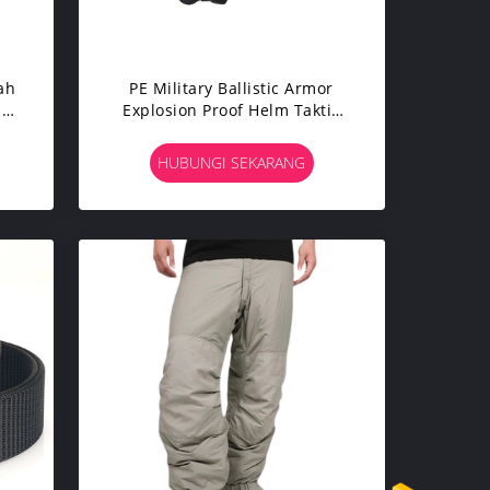
ah
PE Military Ballistic Armor
la
Explosion Proof Helm Taktis
Antipeluru
HUBUNGI SEKARANG