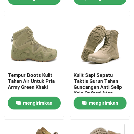
permintaan
permintaan
Produk
Seragam Tempur Militer
Seragam Kamuflase Militer
Armor Balistik Militer
Tempur Boots Kulit
Kulit Sapi Sepatu
Tahan Air Untuk Pria
Taktis Gurun Tahan
Army Green Khaki
Guncangan Anti Selip
Kemeja Taktis Militer
Kain Oxford Atas
Tinggi
mengirimkan
mengirimkan
Mantel Musim Dingin Militer
permintaan
permintaan
Ransel Taktis Militer