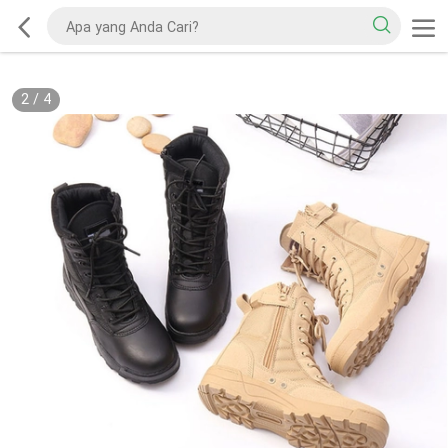
2
/
4