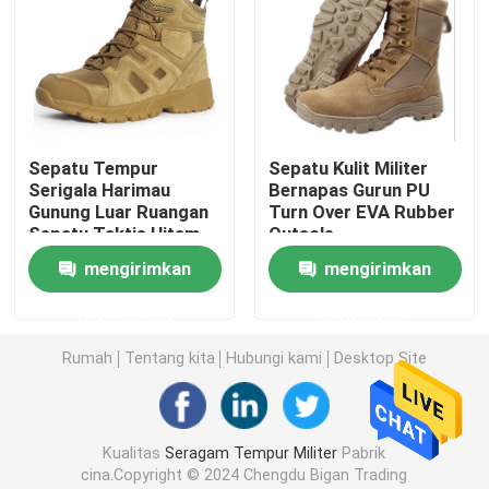
Rompi Taktis Militer
Sepatu Bot Kulit Militer
Sepatu Tempur
Sepatu Kulit Militer
Serigala Harimau
Bernapas Gurun PU
Sepatu Gaun Militer
Gunung Luar Ruangan
Turn Over EVA Rubber
Sepatu Taktis Hitam
Outsole
Mid-Top
Perlengkapan Berkemah Militer
mengirimkan
mengirimkan
permintaan
permintaan
Perlengkapan Berburu Luar Ruangan
Rumah
Tentang kita
Hubungi kami
Desktop Site
Perlengkapan Memancing Luar Ruangan
Kualitas
Seragam Tempur Militer
Pabrik
Sarung Tangan Berkuda Tahan Air
cina.Copyright © 2024 Chengdu Bigan Trading