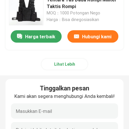
Taktis Rompi
MOQ：1000 Potongan Nego
Kemeja Taktis Militer
Harga：Bisa dinegosiasikan
Mantel Musim Dingin Militer
Harga terbaik
Hubungi kami
Ransel Taktis Militer
Lihat Lebih
Rompi Taktis Militer
Tinggalkan pesan
Sepatu Bot Kulit Militer
Kami akan segera menghubungi Anda kembali!
Sepatu Gaun Militer
Perlengkapan Berkemah Militer