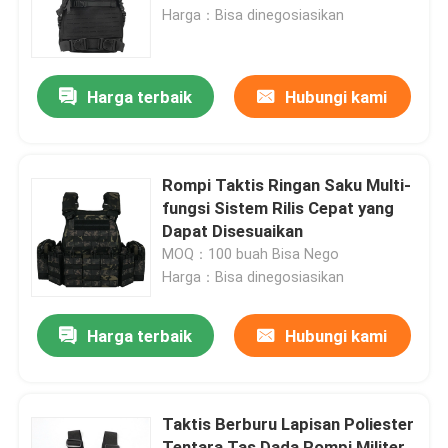
Harga：Bisa dinegosiasikan
Tur Pabrik
Harga terbaik
Hubungi kami
Kontrol kualitas
Hubungi kami
Rompi Taktis Ringan Saku Multi-
fungsi Sistem Rilis Cepat yang
Dapat Disesuaikan
Permintaan Penawaran
MOQ：100 buah Bisa Nego
Harga：Bisa dinegosiasikan
Seragam Tempur Militer
Harga terbaik
Hubungi kami
Seragam Kamuflase Militer
Taktis Berburu Lapisan Poliester
Armor Balistik Militer
Tentara Tas Dada Rompi Militer