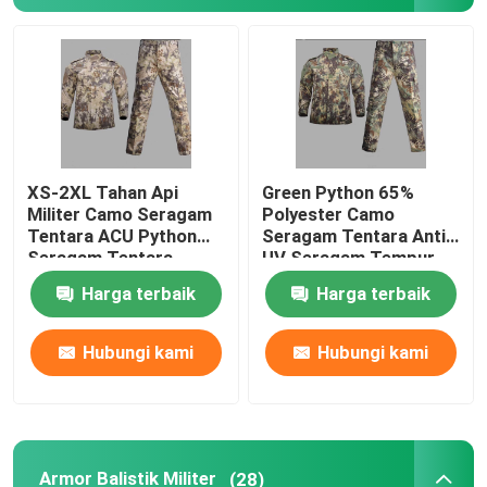
Tur Pabrik
Kontrol kualitas
XS-2XL Tahan Api
Green Python 65%
Hubungi kami
Militer Camo Seragam
Polyester Camo
Tentara ACU Python
Seragam Tentara Anti
Seragam Tentara
UV Seragam Tempur
Permintaan Penawaran
Gurun
Militer
Harga terbaik
Harga terbaik
Seragam Tempur Militer
Hubungi kami
Hubungi kami
Seragam Kamuflase Militer
Armor Balistik Militer
Armor Balistik Militer
(28)