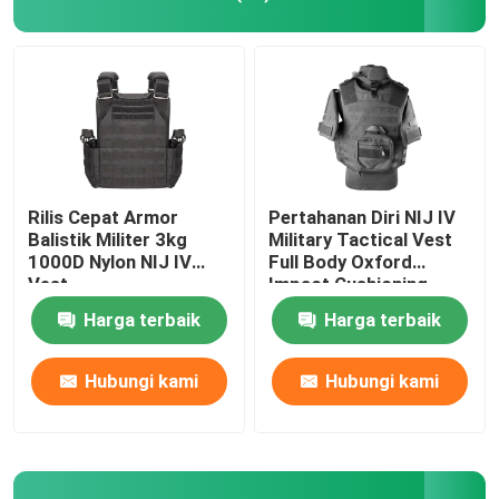
Kemeja Taktis Militer
Mantel Musim Dingin Militer
Ransel Taktis Militer
Rilis Cepat Armor
Pertahanan Diri NIJ IV
Balistik Militer 3kg
Military Tactical Vest
1000D Nylon NIJ IV
Full Body Oxford
Rompi Taktis Militer
Vest
Impact Cushioning
Harga terbaik
Harga terbaik
Sepatu Bot Kulit Militer
Hubungi kami
Hubungi kami
Sepatu Gaun Militer
Perlengkapan Berkemah Militer