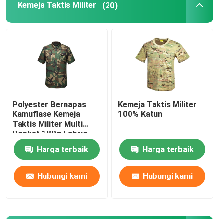
Kemeja Taktis Militer
(20)
Perlengkapan Berburu Luar Ruangan
Perlengkapan Memancing Luar Ruangan
Sarung Tangan Berkuda Tahan Air
Polyester Bernapas
Kemeja Taktis Militer
Kamuflase Kemeja
100% Katun
Pakaian Keselamatan Reflektif
Taktis Militer Multi
Pocket 180g Fabric
Model Militer Modern
Harga terbaik
Harga terbaik
Hubungi kami
Hubungi kami
Seragam Militer Kustom