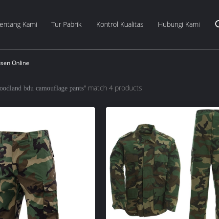
entang Kami
Tur Pabrik
Kontrol Kualitas
Hubungi Kami
sen Online
" match 4 products
oodland bdu camouflage pants