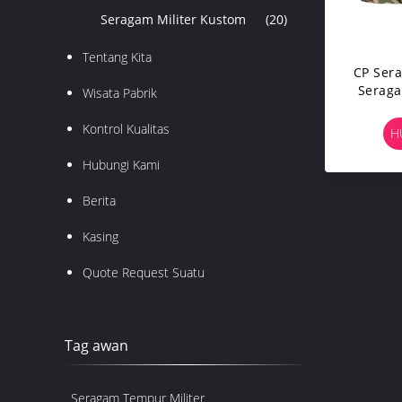
Seragam Militer Kustom
(20)
Tentang Kita
CP Sera
Serag
Wisata Pabrik
An
Kontrol Kualitas
H
Hubungi Kami
Berita
Kasing
Quote Request Suatu
Tag awan
Seragam Tempur Militer