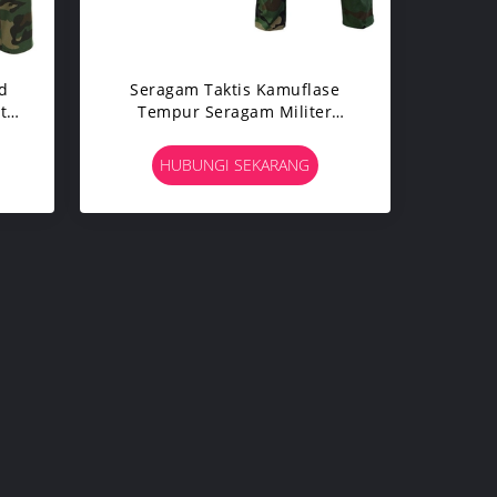
d
Seragam Taktis Kamuflase
ta
Tempur Seragam Militer
Hutan Kamuflase Kustom
HUBUNGI SEKARANG