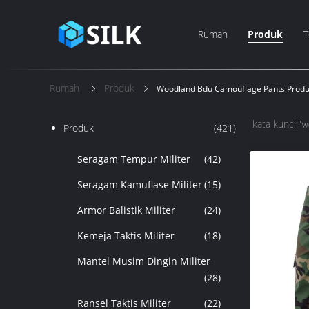
Rumah
Produk
T
Rumah
Produk
Woodland Bdu Camouflage Pants Produ
kata kunci:"
w
Produk
(421)
Seragam Tempur Militer
(42)
Seragam Kamuflase Militer
(15)
Armor Balistik Militer
(24)
Kemeja Taktis Militer
(18)
Mantel Musim Dingin Militer
(28)
Ransel Taktis Militer
(22)