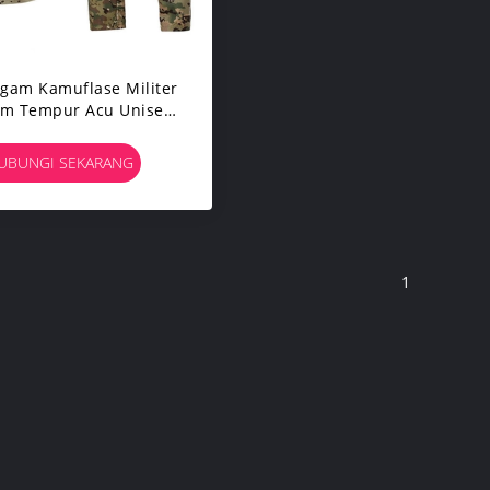
gam Kamuflase Militer
am Tempur Acu Unisex
ti Statis Bernapas
UBUNGI SEKARANG
1