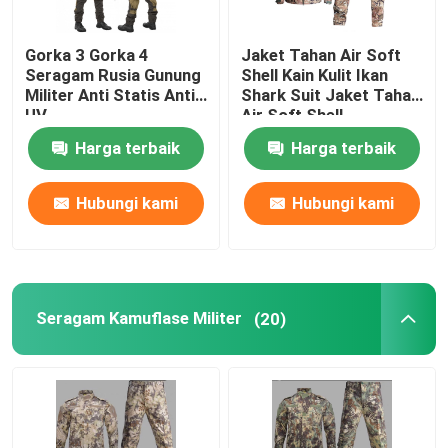
Perlengkapan Berburu Luar Ruangan
Gorka 3 Gorka 4
Jaket Tahan Air Soft
Seragam Rusia Gunung
Shell Kain Kulit Ikan
Militer Anti Statis Anti
Shark Suit Jaket Tahan
Perlengkapan Memancing Luar Ruangan
UV
Air Soft Shell
Harga terbaik
Harga terbaik
Sarung Tangan Berkuda Tahan Air
Hubungi kami
Hubungi kami
Pakaian Keselamatan Reflektif
Model Militer Modern
Seragam Kamuflase Militer
(20)
Seragam Militer Kustom