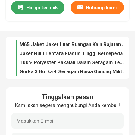
Harga terbaik
Hubungi kami
M65 Jaket Jaket Luar Ruangan Kain Rajutan Bernapas Lembut
Jaket Bulu Tentara Elastis Tinggi Bersepeda Termal Cepat Kering Keringat Ketat
Tur Pabrik
100% Polyester Pakaian Dalam Seragam Tempur Militer Termal Set Kotak Persegi Shake Grain
Gorka 3 Gorka 4 Seragam Rusia Gunung Militer Anti Statis Anti UV
Kontrol kualitas
Kamuflase Seragam Tempur Militer Tahan Air Mewah Multifungsi
Seragam Tempur Militer Mewah Bernapas
Hubungi kami
PU Karet Midsole Sepatu Olahraga Tahan Air Bukti Tusukan Untuk Hiking
38-46 Sepatu Bot Kulit Militer EVA Outsole Olahraga Luar Ruangan Hiking
Permintaan Penawaran
Memakai Sepatu Hiking Olahraga Tahan Karet PU Bernapas Coklat
Black Lace Up Combat Military Leather Boots Ringan Bernapas Non Slip
Seragam Tempur Militer
Tinggalkan pesan
Sepatu Bot Kulit Militer Tahan Panas Karet Outsole Rebound Cepat Elastisitas Tinggi
Kami akan segera menghubungi Anda kembali!
Khaki Nylon Oxford Military Snow Boots Skid Proof Waterproof
Seragam Kamuflase Militer
Tahan Air Kain Oxford Sepatu Kulit Militer Tahan Selip Penyerapan Guncangan
EVA Slow Epicenter Under Armour Desert Boots Kulit Sapi Suede Atas Tinggi
Armor Balistik Militer
Kain Katun Sepatu Bot Kulit Militer Bertali Sepatu Ritsleting Samping Tahan Air