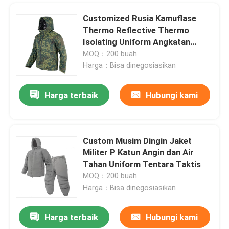
Customized Rusia Kamuflase
Thermo Reflective Thermo
Isolating Uniform Angkatan
Darat
MOQ：200 buah
Harga：Bisa dinegosiasikan
Harga terbaik
Hubungi kami
Custom Musim Dingin Jaket
Militer P Katun Angin dan Air
Tahan Uniform Tentara Taktis
MOQ：200 buah
Harga：Bisa dinegosiasikan
Tinggalkan pesan
Harga terbaik
Hubungi kami
Kami akan segera menghubungi Anda