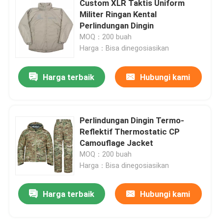
Custom XLR Taktis Uniform
Militer Ringan Kental
Perlengkapan Berburu Luar Ruangan
Perlindungan Dingin
MOQ：200 buah
Harga：Bisa dinegosiasikan
Perlengkapan Memancing Luar Ruangan
Harga terbaik
Hubungi kami
Sarung Tangan Berkuda Tahan Air
Pakaian Keselamatan Reflektif
Perlindungan Dingin Termo-
Reflektif Thermostatic CP
Camouflage Jacket
Model Militer Modern
MOQ：200 buah
Harga：Bisa dinegosiasikan
Seragam Militer Kustom
Harga terbaik
Hubungi kami