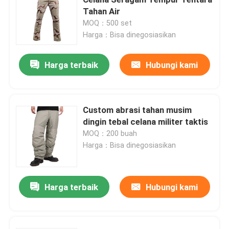
Tahan Air
MOQ：500 set
Kemeja Taktis Militer
Harga：Bisa dinegosiasikan
Mantel Musim Dingin Militer
Harga terbaik
Hubungi kami
Ransel Taktis Militer
Custom abrasi tahan musim
dingin tebal celana militer taktis
Rompi Taktis Militer
MOQ：200 buah
Harga：Bisa dinegosiasikan
Sepatu Bot Kulit Militer
Harga terbaik
Hubungi kami
Sepatu Gaun Militer
Perlengkapan Berkemah Militer