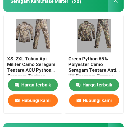
Seragam Kamuflase Militer
(20)
XS-2XL Tahan Api
Green Python 65%
Militer Camo Seragam
Polyester Camo
Tentara ACU Python
Seragam Tentara Anti
Seragam Tentara
UV Seragam Tempur
Gurun
Militer
Harga terbaik
Harga terbaik
Hubungi kami
Hubungi kami